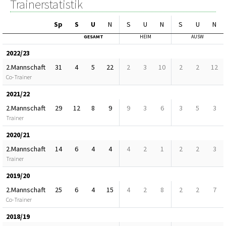
Trainerstatistik
Sp
S
U
N
S
U
N
S
U
N
GESAMT
HEIM
AUSW
2022/23
2.Mannschaft
31
4
5
22
2
3
10
2
2
12
Co-Trainer
2021/22
2.Mannschaft
29
12
8
9
9
3
6
3
5
3
Trainer
2020/21
2.Mannschaft
14
6
4
4
4
2
1
2
2
3
Trainer
2019/20
2.Mannschaft
25
6
4
15
4
2
8
2
2
7
Co-Trainer
2018/19