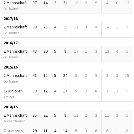
2.Mannschaft
37
14
2
21
10
2
9
4
0
12
Co-Trainer
2017/18
2.Mannschaft
38
25
4
9
11
3
4
14
1
5
Co-Trainer
2016/17
2.Mannschaft
43
30
5
8
17
1
3
13
4
5
Co-Trainer
2015/16
2.Mannschaft
41
12
5
24
9
2
9
3
3
15
Co-Trainer
C-Junioren
33
12
4
17
5
2
8
7
2
9
Trainer
2014/15
2.Mannschaft
35
22
5
8
11
2
3
11
3
5
Torwarttrainer
C-Junioren
29
11
4
14
5
3
6
6
1
8