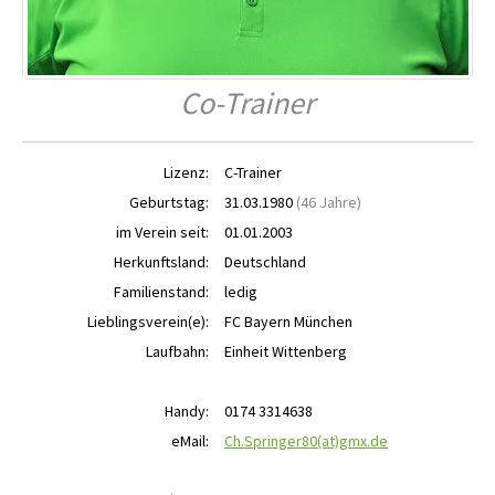
Co-Trainer
Lizenz:
C-Trainer
Geburtstag:
31.03.1980
(46 Jahre)
im Verein seit:
01.01.2003
Herkunftsland:
Deutschland
Familienstand:
ledig
Lieblingsverein(e):
FC Bayern München
Laufbahn:
Einheit Wittenberg
Handy:
0174 3314638
eMail:
Ch.Springer80(at)gmx.de