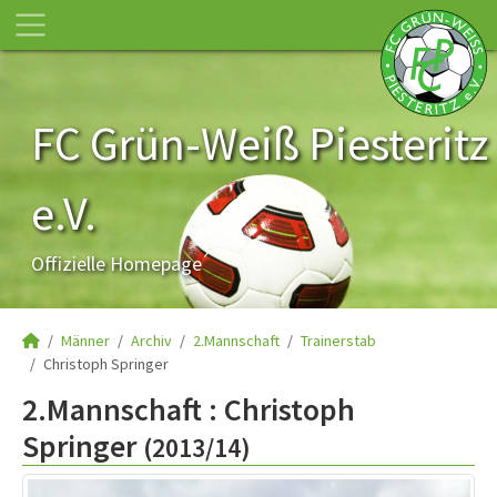
FC Grün-Weiß Piesteritz
e.V.
Offizielle Homepage
Männer
Archiv
2.Mannschaft
Trainerstab
Christoph Springer
2.Mannschaft :
Christoph
Springer
(2013/14)