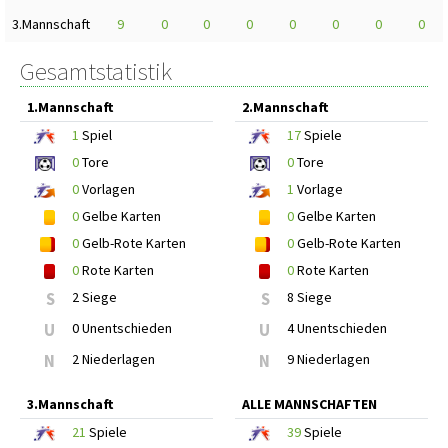
3.Mannschaft
9
0
0
0
0
0
0
0
Gesamtstatistik
1.Mannschaft
2.Mannschaft
1
Spiel
17
Spiele
0
Tore
0
Tore
0
Vorlagen
1
Vorlage
0
Gelbe Karten
0
Gelbe Karten
0
Gelb-Rote Karten
0
Gelb-Rote Karten
0
Rote Karten
0
Rote Karten
S
2 Siege
S
8 Siege
U
0 Unentschieden
U
4 Unentschieden
N
2 Niederlagen
N
9 Niederlagen
3.Mannschaft
ALLE MANNSCHAFTEN
21
Spiele
39
Spiele