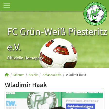
FC Grün-Weiß Piesteritz
e.V.
Offizielle Homepage
Männer
Archiv
2.Mannschaft
Wladimir Haak
Wladimir Haak