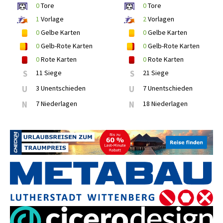
0
Tore
0
Tore
1
Vorlage
2
Vorlagen
0
Gelbe Karten
0
Gelbe Karten
0
Gelb-Rote Karten
0
Gelb-Rote Karten
0
Rote Karten
0
Rote Karten
S
11 Siege
S
21 Siege
U
3 Unentschieden
U
7 Unentschieden
N
7 Niederlagen
N
18 Niederlagen