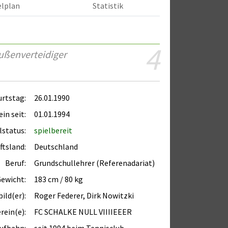
elplan
Statistik
4
ußenverteidiger
rtstag:
26.01.1990
in seit:
01.01.1994
lstatus:
spielbereit
ftsland:
Deutschland
Beruf:
Grundschullehrer (Referenadariat)
Gewicht:
183 cm / 80 kg
ild(er):
Roger Federer, Dirk Nowitzki
rein(e):
FC SCHALKE NULL VIIIIEEER
ufbahn:
seit 1994 beim Tennisclub