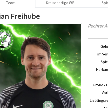
Team
Kreisoberliga WB
Spi
ian Freihube
Rechter A
Gebu
im Vere
Spie
Herkun
Größe / 
Vorb
Lieblingsve
La