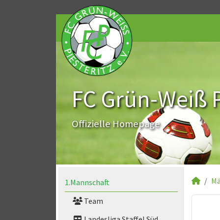
FC Grün-Weiß Pi
Offizielle Homepage
Mä
1.Mannschaft
Team
Landesliga Staffel Süd