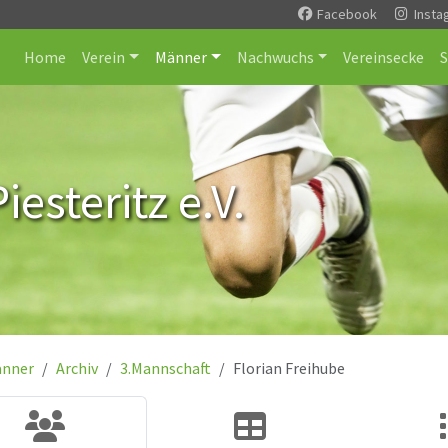
Facebook
Insta
Home
Verein
Männer
Nachwuchs
Vereinsecke
esteritz e.V.
nner
Archiv
3.Mannschaft
Florian Freihube