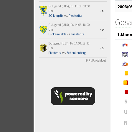
2008/0
C-Jugend (U15), Di. 11.08. 18:00
Uhr
-:-
SC Templin
vs.
Piesteritz
Gesa
C-Jugend (U15), Fr. 14.08. 18:00
Uhr
-:-
1.Mann
Luckenwalde
vs.
Piesteritz
B-Jugend (U17), Fr. 14.08. 18:30
Uhr
-:-
Piesteritz
vs.
Schenkenberg
© FuPa-Widget
S
U
N