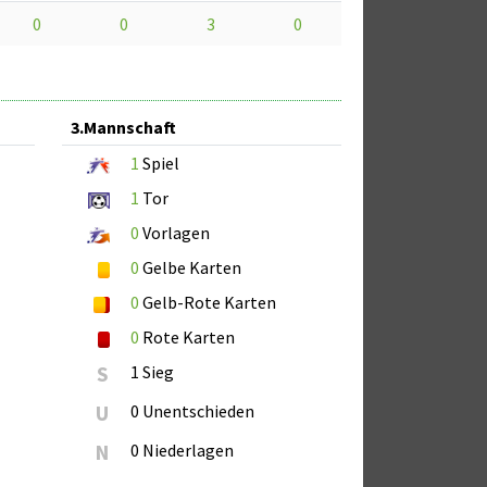
0
0
3
0
3.Mannschaft
1
Spiel
1
Tor
0
Vorlagen
0
Gelbe Karten
0
Gelb-Rote Karten
0
Rote Karten
S
1 Sieg
U
0 Unentschieden
N
0 Niederlagen