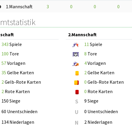
9
1.Mannschaft
3
0
0
0
mtstatistik
schaft
2.Mannschaft
343
Spiele
11
Spiele
100
Tore
8
Tore
57
Vorlagen
4
Vorlagen
35
Gelbe Karten
2
Gelbe Karten
2
Gelb-Rote Karten
0
Gelb-Rote Karten
2
Rote Karten
0
Rote Karten
150 Siege
S
9 Siege
60 Unentschieden
U
0 Unentschieden
134 Niederlagen
N
2 Niederlagen