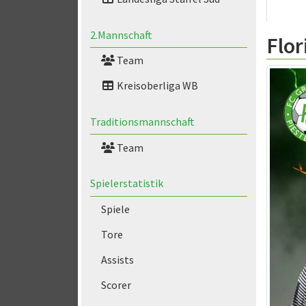
2.Mannschaft
Flor
Team
Kreisoberliga WB
Traditionsmannschaft
Team
Spielerstatistik
Spiele
Tore
Assists
Scorer