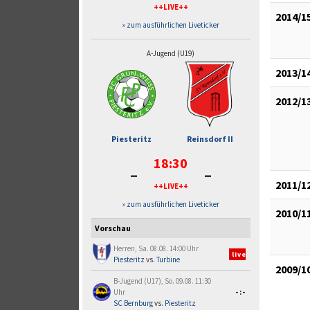
++LIVE++
2014/1
» zum ausführlichen Liveticker
A-Jugend (U19)
2013/1
2012/1
Piesteritz
Reinsdorf II
18:30
-
-
2011/1
++LIVE++
» zum ausführlichen Liveticker
2010/1
Vorschau
Herren, Sa. 08.08. 14:00 Uhr
live
Piesteritz
vs.
Turbine
2009/1
B-Jugend (U17), So. 09.08. 11:30
Uhr
-:-
SC Bernburg
vs.
Piesteritz