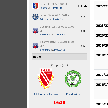
Herren, Fr. 31.07. 19:00 Uhr
2022/2
2:1
Coswig
vs.
Piesteritz II
Herren, Sa. 01.08. 15:00 Uhr
2:2
Beilrode
vs.
Piesteritz
2021/2
C-Jugend (U15), So. 02.08. 11:00
Uhr
6:5
Piesteritz
vs.
Eilenburg
2020/2
B-Jugend (U17), Mi. 05.08. 18:00
2019/2
Uhr
4:2
Eilenburg
vs.
Piesteritz
2018/1
Heute
C-Jugend (U15)
2017/1
2016/1
FC Energie Cott...
Piesteritz
16:30
-
-
2015/1