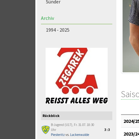
Sünder
Archiv
1994 - 2025
Saiso
Rückblick
2024/2
B-Jugend (U17), Fr. 31.07. 18:30
Uhr
3:3
2023/2
Piesteritz
vs.
Luckenwalde