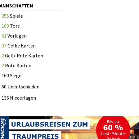
MANNSCHAFTEN
355
Spiele
109
Tore
61
Vorlagen
37
Gelbe Karten
2
Gelb-Rote Karten
2
Rote Karten
160 Siege
60 Unentschieden
136 Niederlagen