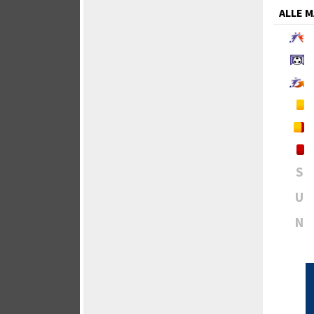
ALLE 
S
U
N