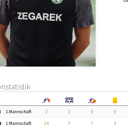
nstatistik
5
1.Mannschaft
2
2
0
0
4
1.Mannschaft
14
7
7
3