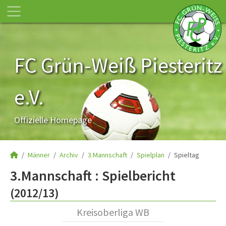
FC Grün-Weiß Piesteritz
e.V.
Offizielle Homepage
Männer
Archiv
3.Mannschaft
Spielplan
Spieltag
3.Mannschaft :
Spielbericht
(2012/13)
Kreisoberliga WB