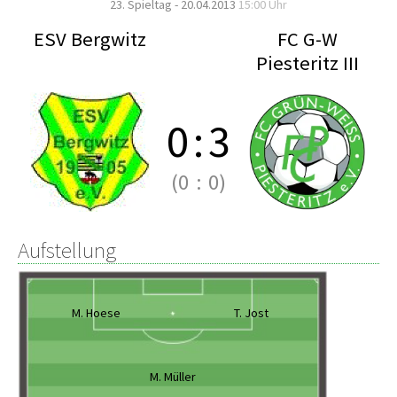
23. Spieltag - 20.04.2013
15:00 Uhr
ESV Bergwitz
FC G-W
Piesteritz III
0
:
3
(0
:
0)
Aufstellung
M. Hoese
T. Jost
M. Müller