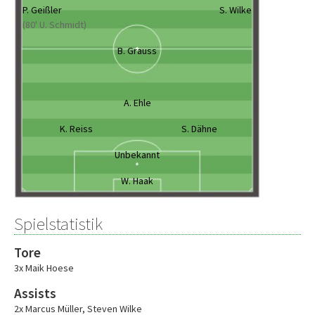
P. Geißler
S. Wilke
(80' U. Schmidt)
B. Grauss
A. Ehle
K. Reiss
S. Dähne
Unbekannt
W. Haak
Spielstatistik
Tore
3x Maik Hoese
Assists
2x Marcus Müller
,
Steven Wilke