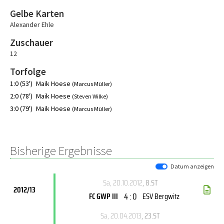
Gelbe Karten
Alexander Ehle
Zuschauer
12
Torfolge
1:0 (53')
Maik Hoese
(Marcus Müller)
2:0 (78')
Maik Hoese
(Steven Wilke)
3:0 (79')
Maik Hoese
(Marcus Müller)
Bisherige Ergebnisse
Datum anzeigen
Sa, 20.10.2012
, 8.ST
2012/13
4 : 0
FC GWP III
ESV Bergwitz
Sa, 20.04.2013
, 23.ST