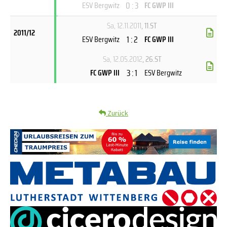
0 : 3
ESV Bergwitz
FC GWP III
Sa, 12.11.2011
, 11.ST
2011/12
1 : 2
ESV Bergwitz
FC GWP III
Sa, 12.05.2012
, 26.ST
3 : 1
FC GWP III
ESV Bergwitz
Zurück