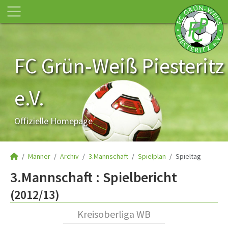
FC Grün-Weiß Piesteritz
e.V.
Offizielle Homepage
Männer
Archiv
3.Mannschaft
Spielplan
Spieltag
3.Mannschaft :
Spielbericht
(2012/13)
Kreisoberliga WB