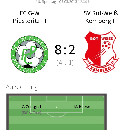
19. Spieltag - 09.03.2013
12:30 Uhr
FC G-W
SV Rot-Weiß
Piesteritz III
Kemberg II
8
:
2
(4
:
1)
Aufstellung
C. Zentgraf
M. Hoese
(58' A. Ehle)