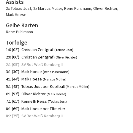
Assists
2x Tobias Jost
,
2x Marcus Müller
,
Rene Puhlmann
,
Oliver Richter
,
Maik Hoese
Gelbe Karten
Rene Puhlmann
Torfolge
1:0 (02')
Christian Zentgraf
(Tobias Jost)
2:0 (06')
Christian Zentgraf
(Oliver Richter)
2:1 (09')
SV Rot-Weiß Kemberg II
3:1 (30')
Maik Hoese
(Rene Puhlmann)
4:1 (44')
Maik Hoese
(Marcus Müller)
5:1 (48')
Tobias Jost per Kopfball
(Marcus Müller)
6:1 (57')
Oliver Richter
(Maik Hoese)
7:1 (61')
Kenneth Reiss
(Tobias Jost)
8:1 (69')
Maik Hoese per Elfmeter
8:2 (75')
SV Rot-Weiß Kemberg II