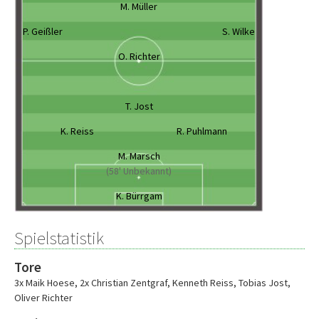
M. Müller
P. Geißler
S. Wilke
O. Richter
T. Jost
K. Reiss
R. Puhlmann
M. Marsch
(58' Unbekannt)
K. Bürrgam
Spielstatistik
Tore
3x Maik Hoese
,
2x Christian Zentgraf
,
Kenneth Reiss
,
Tobias Jost
,
Oliver Richter