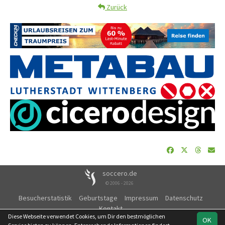
Zurück
soccero.de
© 2006 - 2026
Besucherstatistik
Geburtstage
Impressum
Datenschutz
Kontakt
Diese Webseite verwendet Cookies, um Dir den bestmöglichen
OK