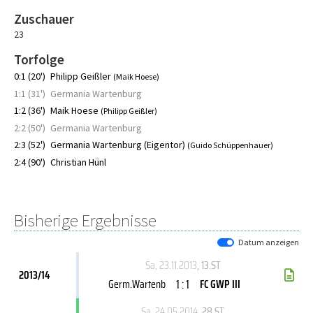
Zuschauer
23
Torfolge
0:1 (20')
Philipp Geißler
(Maik Hoese)
1:1 (31')
Germania Wartenburg
1:2 (36')
Maik Hoese
(Philipp Geißler)
2:2 (50')
Germania Wartenburg
2:3 (52')
Germania Wartenburg (Eigentor)
(Guido Schüppenhauer)
2:4 (90')
Christian Hünl
Bisherige Ergebnisse
Datum anzeigen
Sa, 23.11.2013
, 13.ST
2013/14
1 : 1
Germ.Wartenb
FC GWP III
Sa, 24.05.2014
, 28.ST