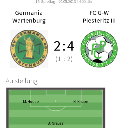
16. Spieltag - 10.05.2013
14:00 Uhr
Germania
FC G-W
Wartenburg
Piesteritz III
2
:
4
(1
:
2)
Aufstellung
M. Hoese
H. Knape
B. Grauss