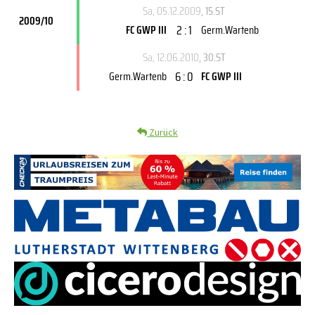
Sa, 05.12.2009
, 15.ST
2009/10
2 : 1
FC GWP III
Germ.Wartenb
Sa, 12.06.2010
, 30.ST
6 : 0
Germ.Wartenb
FC GWP III
Zurück