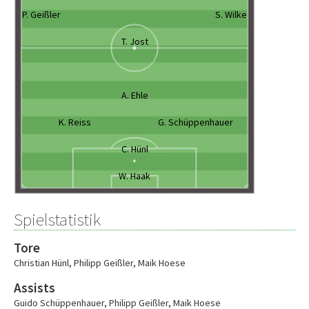
P. Geißler
S. Wilke
T. Jost
A. Ehle
K. Reiss
G. Schüppenhauer
C. Hünl
W. Haak
Spielstatistik
Tore
Christian Hünl
,
Philipp Geißler
,
Maik Hoese
Assists
Guido Schüppenhauer
,
Philipp Geißler
,
Maik Hoese