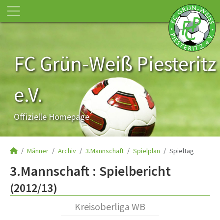
FC Grün-Weiß Piesteritz
e.V.
Offizielle Homepage
Männer
Archiv
3.Mannschaft
Spielplan
Spieltag
3.Mannschaft :
Spielbericht
(2012/13)
Kreisoberliga WB