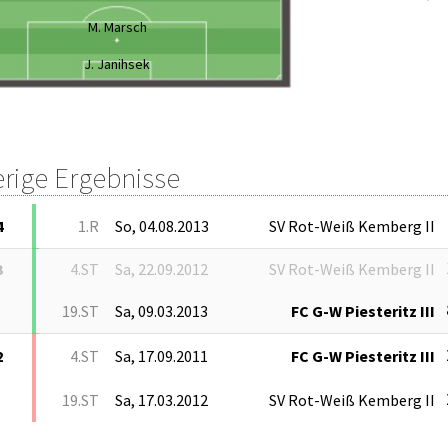
M. Marsch
J. Janihsek
erige Ergebnisse
4
1.R
So, 04.08.2013
SV Rot-Weiß Kemberg II
3
4.ST
Sa, 22.09.2012
SV Rot-Weiß Kemberg II
19.ST
Sa, 09.03.2013
FC G-W Piesteritz III
2
4.ST
Sa, 17.09.2011
FC G-W Piesteritz III
19.ST
Sa, 17.03.2012
SV Rot-Weiß Kemberg II