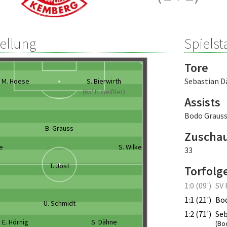
tellung
Spielsta
Tore
Sebastian 
M. Hoese
S. Bierwirth
(65' P. Geißler)
Assists
Bodo Graus
B. Grauss
Zuscha
e
S. Wilke
33
T. Jost
Torfolg
1:0 (09')
SV 
1:1 (21')
Bod
U. Schmidt
1:2 (71')
Seb
E. Hörnig
S. Dähne
(Bo