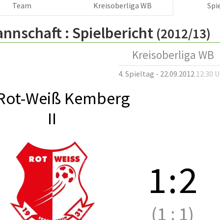
Team
Kreisoberliga WB
Spi
annschaft :
Spielbericht
(2012/13)
Kreisoberliga WB
4. Spieltag - 22.09.2012
12:30 
Rot-Weiß Kemberg
II
1
:
2
(1
:
1)