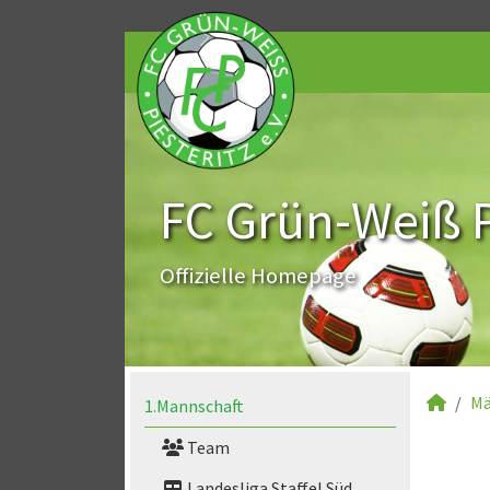
FC Grün-Weiß Pi
Offizielle Homepage
Mä
1.Mannschaft
Team
Landesliga Staffel Süd