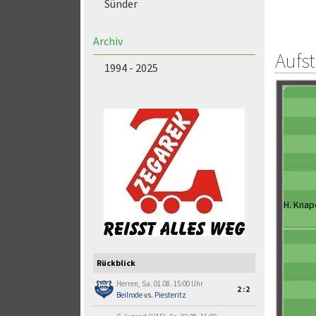
Sünder
Archiv
Aufs
1994 - 2025
H. Knap
Rückblick
Herren, Sa. 01.08. 15:00 Uhr
2:2
Beilrode
vs.
Piesteritz