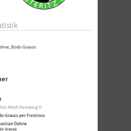
tistik
Dähne
,
Bodo Grauss
s
uer
e
Rot-Weiß Kemberg II
o Grauss per Freistoss
astian Dähne
do Grauss)