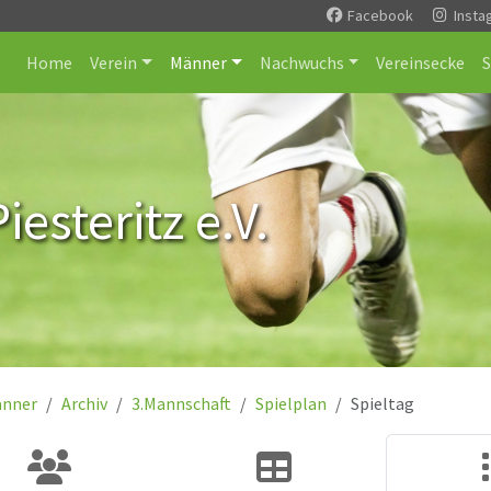
Facebook
Insta
Home
Verein
Männer
Nachwuchs
Vereinsecke
esteritz e.V.
nner
Archiv
3.Mannschaft
Spielplan
Spieltag