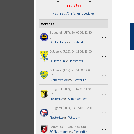
-
-
++LIVE++
» zum ausführlichen Liveticker
Vorschau
B-Jugend (U17), So. 09.08. 11:30
Uhr
-:-
SC Bernburg
vs.
Piesteritz
C-Jugend (U15), Di. 11.08. 18:00
Uhr
-:-
SC Templin
vs.
Piesteritz
C-Jugend (U15), Fr. 14.08. 18:00
Uhr
-:-
Luckenwalde
vs.
Piesteritz
B-Jugend (U17), Fr. 14.08. 18:30
Uhr
-:-
Piesteritz
vs.
Schenkenberg
B-Jugend (U17), Sa. 15.08. 12:00
Uhr
-:-
Piesteritz
vs.
Potsdam II
Herren, Sa. 15.08. 14:00 Uhr
-:-
SC Naumburg
vs.
Piesteritz