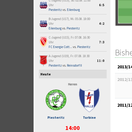
C-Jugend (U15), So. 02.08. 11:00
Uhr
6:5
Piesteritz
vs.
Eilenburg
B-Jugend (U17), Mi. 05.08. 18:00
Uhr
4:2
Eilenburg
vs.
Piesteritz
C-Jugend (U15), Fr. 07.08. 16:30
Uhr
7:3
FC Energie Cott...
vs.
Piesteritz
Bish
A-Jugend (U19), Fr. 07.08. 18:30
Uhr
11:0
Piesteritz
vs.
Reinsdorf II
2013/1
Heute
2012/1
Herren
2011/1
Piesteritz
Turbine
14:00