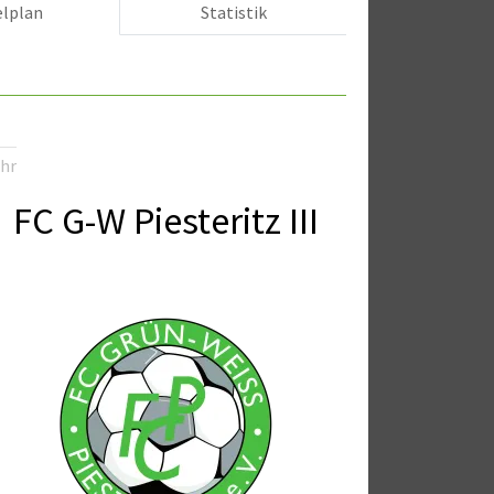
elplan
Statistik
Uhr
FC G-W Piesteritz III