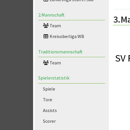
2.Mannschaft
3.M
Team
Kreisoberliga WB
Traditionsmannschaft
SV 
Team
Spielerstatistik
Spiele
Tore
Assists
Scorer