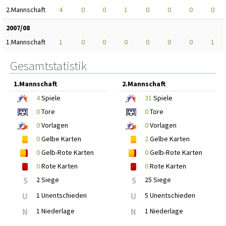
2.Mannschaft
4
0
0
1
0
0
0
0
2007/08
1.Mannschaft
1
0
0
0
0
0
0
1
Gesamtstatistik
1.Mannschaft
2.Mannschaft
4
Spiele
31
Spiele
0
Tore
0
Tore
0
Vorlagen
0
Vorlagen
0
Gelbe Karten
2
Gelbe Karten
0
Gelb-Rote Karten
0
Gelb-Rote Karten
0
Rote Karten
0
Rote Karten
S
2 Siege
S
25 Siege
U
1 Unentschieden
U
5 Unentschieden
N
1 Niederlage
N
1 Niederlage