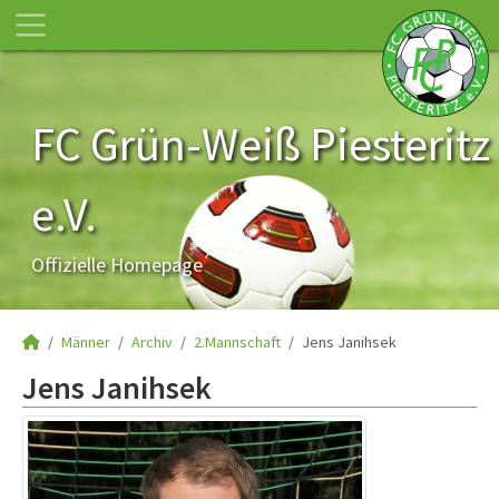
FC Grün-Weiß Piesteritz
e.V.
Offizielle Homepage
Männer
Archiv
2.Mannschaft
Jens Janihsek
Jens Janihsek