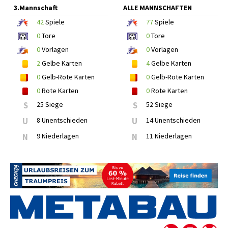
3.Mannschaft
ALLE MANNSCHAFTEN
42
Spiele
77
Spiele
0
Tore
0
Tore
0
Vorlagen
0
Vorlagen
2
Gelbe Karten
4
Gelbe Karten
0
Gelb-Rote Karten
0
Gelb-Rote Karten
0
Rote Karten
0
Rote Karten
S
25 Siege
S
52 Siege
U
8 Unentschieden
U
14 Unentschieden
N
9 Niederlagen
N
11 Niederlagen