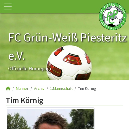
FC Grün-Weiß Piesteritz
e.V.
Offizielle Homepage
Männer
Archiv
1.Mannschaft
Tim Körnig
Tim Körnig