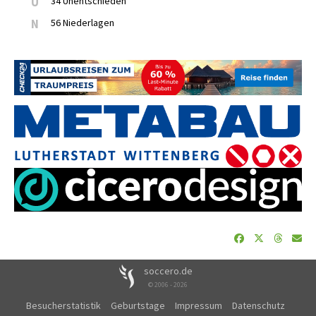
U
34 Unentschieden
N
56 Niederlagen
soccero.de
© 2006 - 2026
Besucherstatistik
Geburtstage
Impressum
Datenschutz