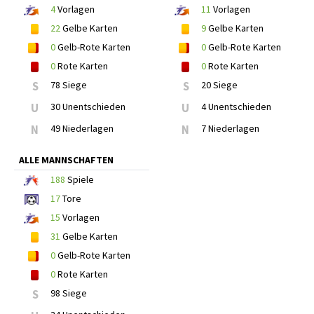
4
Vorlagen
11
Vorlagen
22
Gelbe Karten
9
Gelbe Karten
0
Gelb-Rote Karten
0
Gelb-Rote Karten
0
Rote Karten
0
Rote Karten
S
78 Siege
S
20 Siege
U
30 Unentschieden
U
4 Unentschieden
N
49 Niederlagen
N
7 Niederlagen
ALLE MANNSCHAFTEN
188
Spiele
17
Tore
15
Vorlagen
31
Gelbe Karten
0
Gelb-Rote Karten
0
Rote Karten
S
98 Siege