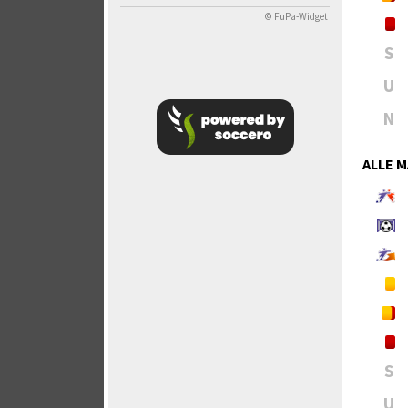
© FuPa-Widget
S
U
N
ALLE 
S
U