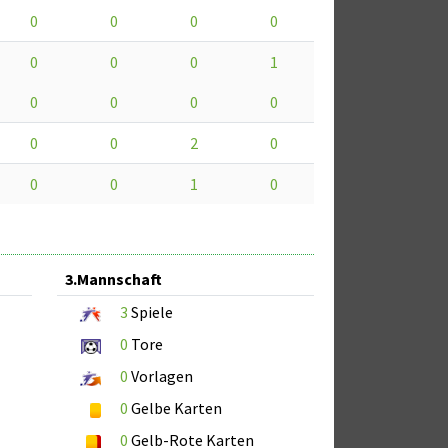
0
0
0
0
0
0
0
1
0
0
0
0
0
0
2
0
0
0
1
0
3.Mannschaft
3
Spiele
0
Tore
0
Vorlagen
0
Gelbe Karten
0
Gelb-Rote Karten