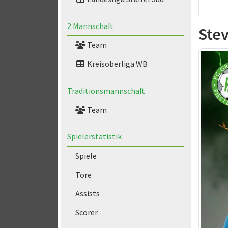
2.Mannschaft
Ste
Team
Kreisoberliga WB
Traditionsmannschaft
Team
Spielerstatistik
Spiele
Tore
Assists
Scorer