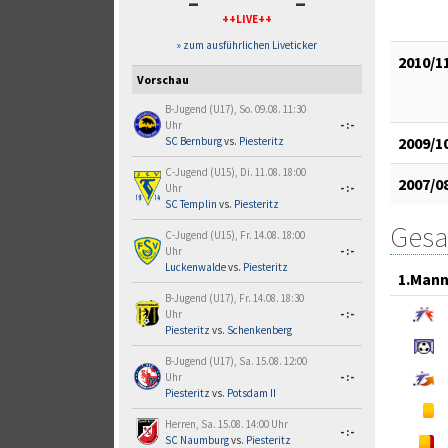
-
-
++LIVE++
» zum ausführlichen Liveticker
2010/1
Vorschau
B-Jugend (U17), So. 09.08. 11:30
Uhr
-:-
2009/1
SC Bernburg
vs.
Piesteritz
C-Jugend (U15), Di. 11.08. 18:00
2007/0
Uhr
-:-
SC Templin
vs.
Piesteritz
Gesa
C-Jugend (U15), Fr. 14.08. 18:00
Uhr
-:-
Luckenwalde
vs.
Piesteritz
1.Mann
B-Jugend (U17), Fr. 14.08. 18:30
Uhr
-:-
Piesteritz
vs.
Schenkenberg
B-Jugend (U17), Sa. 15.08. 12:00
Uhr
-:-
Piesteritz
vs.
Potsdam II
Herren, Sa. 15.08. 14:00 Uhr
-:-
SC Naumburg
vs.
Piesteritz