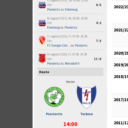
C-Jugend (U15), So. 02.08. 11:00
Uhr
6:5
2022/2
Piesteritz
vs.
Eilenburg
B-Jugend (U17), Mi. 05.08. 18:00
Uhr
4:2
Eilenburg
vs.
Piesteritz
2021/2
C-Jugend (U15), Fr. 07.08. 16:30
Uhr
7:3
FC Energie Cott...
vs.
Piesteritz
2020/2
A-Jugend (U19), Fr. 07.08. 18:30
Uhr
11:0
Piesteritz
vs.
Reinsdorf II
2019/2
Heute
2018/1
Herren
2017/1
Piesteritz
Turbine
2011/1
14:00