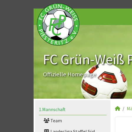
FC Grün-Weiß Pi
Offizielle Homepage
Mä
1.Mannschaft
Team
Landesliga Staffel Süd