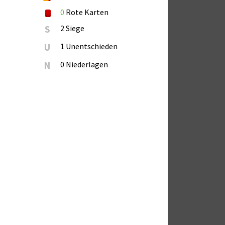
0
Rote Karten
S
2 Siege
U
1 Unentschieden
N
0 Niederlagen