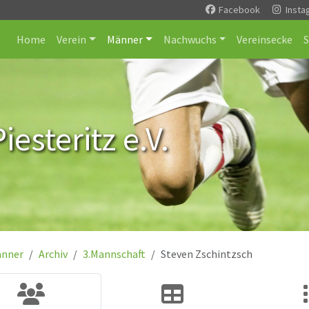
Facebook
Insta
Home
Verein
Männer
Nachwuchs
Vereinsecke
esteritz e.V.
nner
Archiv
3.Mannschaft
Steven Zschintzsch