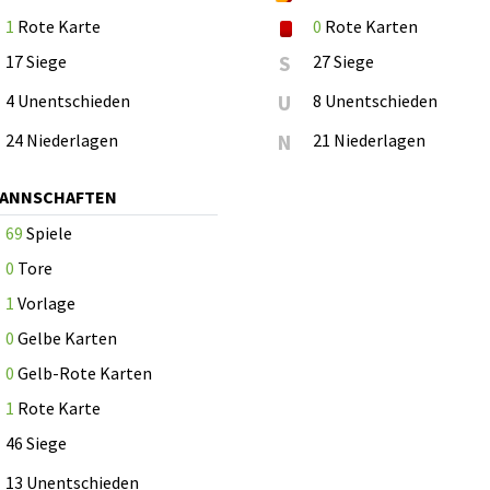
1
Rote Karte
0
Rote Karten
17 Siege
S
27 Siege
4 Unentschieden
U
8 Unentschieden
24 Niederlagen
N
21 Niederlagen
MANNSCHAFTEN
69
Spiele
0
Tore
1
Vorlage
0
Gelbe Karten
0
Gelb-Rote Karten
1
Rote Karte
46 Siege
13 Unentschieden