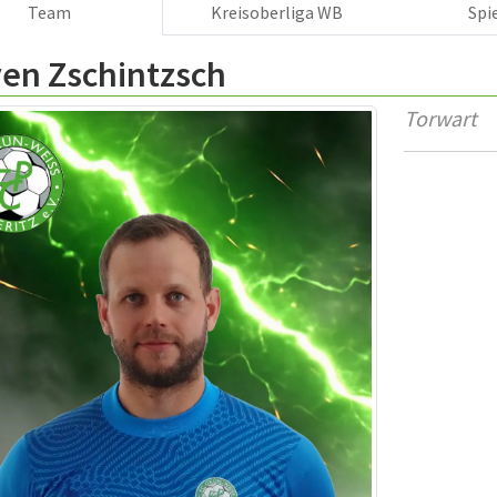
Team
Kreisoberliga WB
Spi
ven Zschintzsch
Torwart