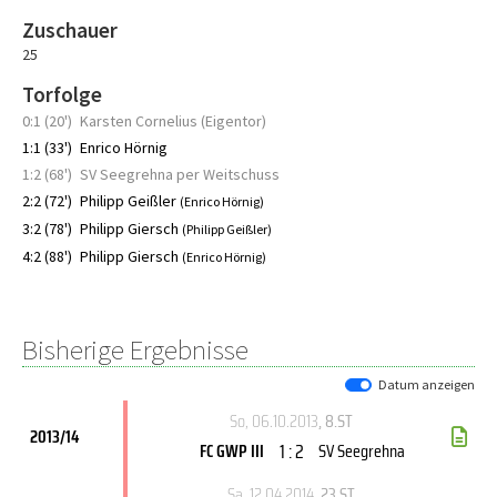
Zuschauer
25
Torfolge
0:1 (20')
Karsten Cornelius (Eigentor)
1:1 (33')
Enrico Hörnig
1:2 (68')
SV Seegrehna per Weitschuss
2:2 (72')
Philipp Geißler
(Enrico Hörnig)
3:2 (78')
Philipp Giersch
(Philipp Geißler)
4:2 (88')
Philipp Giersch
(Enrico Hörnig)
Bisherige Ergebnisse
Datum anzeigen
So, 06.10.2013
, 8.ST
2013/14
1 : 2
FC GWP III
SV Seegrehna
Sa, 12.04.2014
, 23.ST