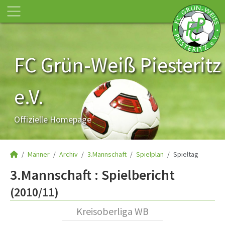
FC Grün-Weiß Piesteritz
e.V.
Offizielle Homepage
Männer
Archiv
3.Mannschaft
Spielplan
Spieltag
3.Mannschaft :
Spielbericht
(2010/11)
Kreisoberliga WB