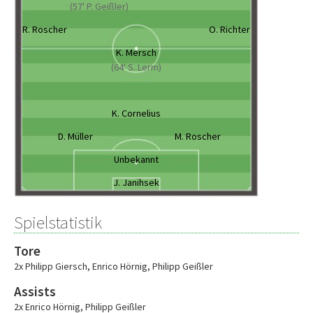
(57' P. Geißler)
R. Roscher
O. Richter
K. Mersch
(64' S. Lerm)
K. Cornelius
D. Müller
M. Roscher
Unbekannt
J. Janihsek
Spielstatistik
Tore
2x Philipp Giersch
,
Enrico Hörnig
,
Philipp Geißler
Assists
2x Enrico Hörnig
,
Philipp Geißler