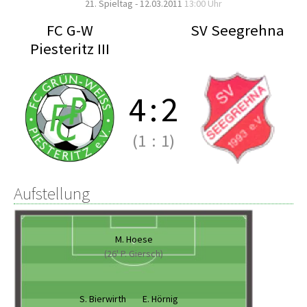
21. Spieltag - 12.03.2011
13:00 Uhr
FC G-W
SV Seegrehna
Piesteritz III
4
:
2
(1
:
1)
Aufstellung
M. Hoese
(26' P. Giersch)
S. Bierwirth
E. Hörnig