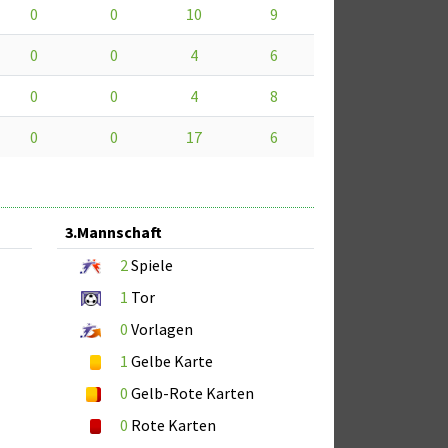
0
0
10
9
0
0
4
6
0
0
4
8
0
0
17
6
3.Mannschaft
2
Spiele
1
Tor
0
Vorlagen
1
Gelbe Karte
0
Gelb-Rote Karten
0
Rote Karten