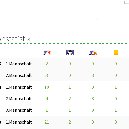
La
nstatistik
5
1.Mannschaft
2
0
0
0
2.Mannschaft
3
0
3
0
4
1.Mannschaft
10
1
0
1
2.Mannschaft
4
2
3
0
3.Mannschaft
1
1
0
1
3
1.Mannschaft
21
2
0
0