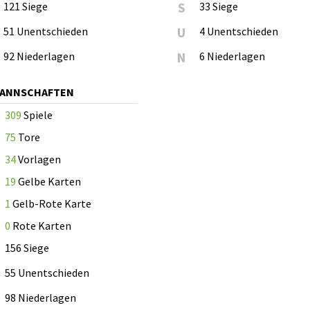
121 Siege
S
33 Siege
51 Unentschieden
U
4 Unentschieden
92 Niederlagen
N
6 Niederlagen
MANNSCHAFTEN
309
Spiele
75
Tore
34
Vorlagen
19
Gelbe Karten
1
Gelb-Rote Karte
0
Rote Karten
156 Siege
55 Unentschieden
98 Niederlagen