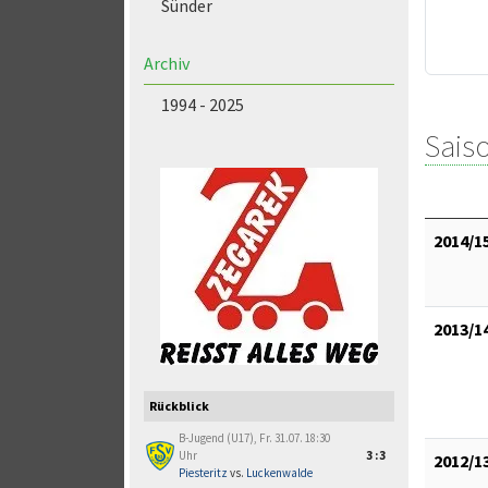
Sünder
Archiv
1994 - 2025
Saiso
2014/1
2013/1
Rückblick
B-Jugend (U17), Fr. 31.07. 18:30
Uhr
3:3
2012/1
Piesteritz
vs.
Luckenwalde