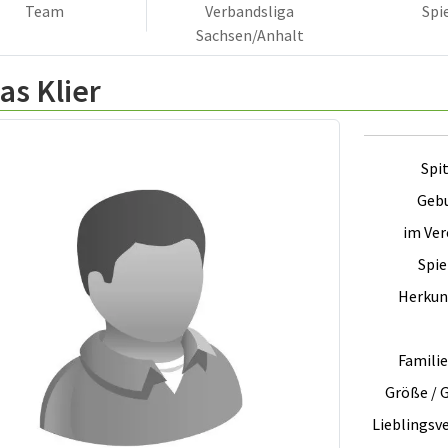
Team
Verbandsliga
Spi
Sachsen/Anhalt
as Klier
Spi
Gebu
im Vere
Spie
Herkun
Famili
Größe / 
Lieblingsve