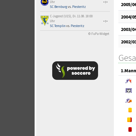
Uhr
-:-
2005/0
SC Bernburg
vs.
Piesteritz
2004/0
C-Jugend (U15), Di. 11.08. 18:00
Uhr
-:-
SC Templin
vs.
Piesteritz
2003/0
© FuPa-Widget
2002/0
Gesa
1.Mann