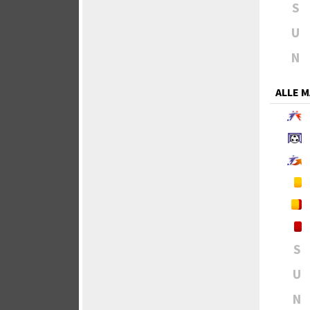
S
U
N
ALLE 
S
U
N