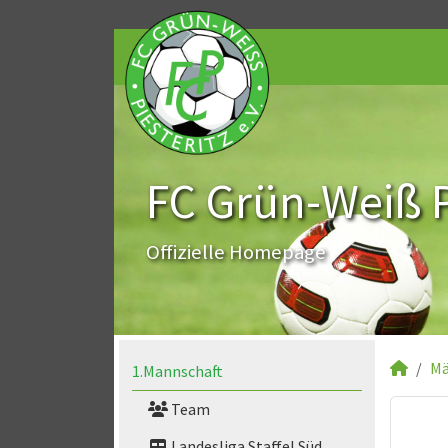
FC Grün-Weiß Pi
Offizielle Homepage
Mä
1.Mannschaft
Team
Landesliga Staffel Süd