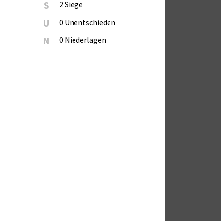
S
2 Siege
U
0 Unentschieden
N
0 Niederlagen