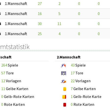
6
1.Mannschaft
27
2
0
0
5
1.Mannschaft
16
5
0
0
4
1.Mannschaft
30
11
0
0
3
1.Mannschaft
25
4
0
0
mtstatistik
schaft
2.Mannschaft
264
Spiele
43
Spiele
57
Tore
17
Tore
12
Vorlagen
22
Vorlagen
11
Gelbe Karten
7
Gelbe Karten
0
Gelb-Rote Karten
1
Gelb-Rote Karte
0
Rote Karten
0
Rote Karten