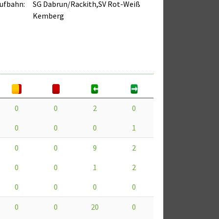
ufbahn:
SG Dabrun/Rackith,SV Rot-Weiß
Kemberg
0
0
2
0
0
0
0
1
0
0
9
2
0
0
1
2
0
0
0
0
0
0
20
0