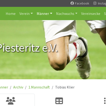
Facebook
Insta
Home
Verein
Männer
Nachwuchs
Vereinsecke
esteritz e.V.
nner
Archiv
1.Mannschaft
Tobias Klier