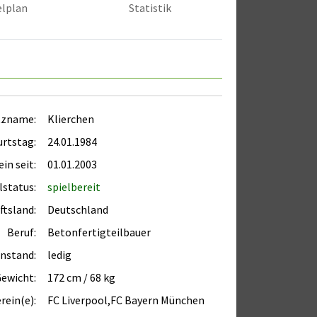
elplan
Statistik
tzname:
Klierchen
rtstag:
24.01.1984
in seit:
01.01.2003
lstatus:
spielbereit
ftsland:
Deutschland
Beruf:
Betonfertigteilbauer
enstand:
ledig
Gewicht:
172 cm / 68 kg
rein(e):
FC Liverpool,FC Bayern München