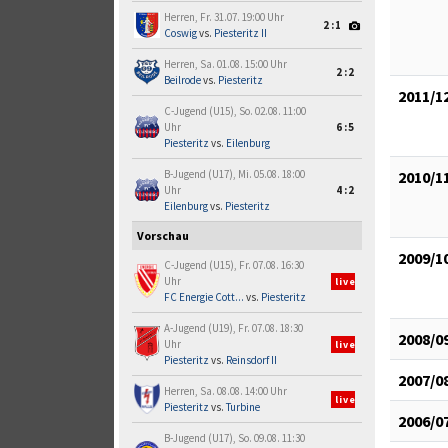
Herren, Fr. 31.07. 19:00 Uhr
2:1
Coswig
vs.
Piesteritz II
Herren, Sa. 01.08. 15:00 Uhr
2:2
Beilrode
vs.
Piesteritz
2011/1
C-Jugend (U15), So. 02.08. 11:00
Uhr
6:5
Piesteritz
vs.
Eilenburg
2010/1
B-Jugend (U17), Mi. 05.08. 18:00
Uhr
4:2
Eilenburg
vs.
Piesteritz
Vorschau
2009/1
C-Jugend (U15), Fr. 07.08. 16:30
Uhr
live
FC Energie Cott...
vs.
Piesteritz
A-Jugend (U19), Fr. 07.08. 18:30
2008/0
Uhr
live
Piesteritz
vs.
Reinsdorf II
2007/0
Herren, Sa. 08.08. 14:00 Uhr
live
Piesteritz
vs.
Turbine
2006/0
B-Jugend (U17), So. 09.08. 11:30