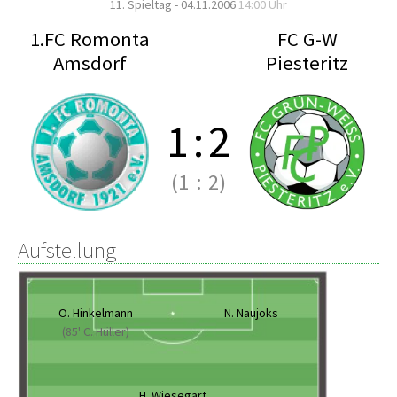
11. Spieltag - 04.11.2006
14:00 Uhr
1.FC Romonta
FC G-W
Amsdorf
Piesteritz
1
:
2
(1
:
2)
Aufstellung
O. Hinkelmann
N. Naujoks
(85' C. Hüller)
H. Wiesegart