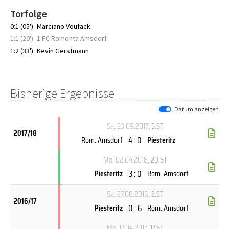
Torfolge
0:1 (05')
Marciano Voufack
1:1 (20')
1.FC Romonta Amsdorf
1:2 (33')
Kevin Gerstmann
Bisherige Ergebnisse
Datum anzeigen
Sa, 23.09.2017
, 5.ST
2017/18
4 : 0
Rom. Amsdorf
Piesteritz
Mo, 02.04.2018
, 20.ST
3 : 0
Piesteritz
Rom. Amsdorf
Sa, 27.08.2016
, 2.ST
2016/17
0 : 6
Piesteritz
Rom. Amsdorf
Mo, 17.04.2017
, 17.ST