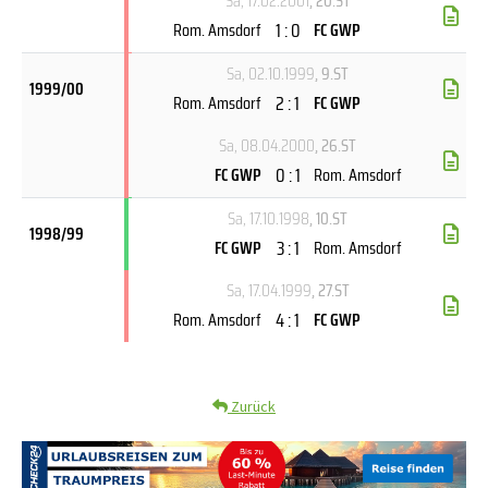
Sa, 17.02.2001
, 20.ST
1 : 0
Rom. Amsdorf
FC GWP
Sa, 02.10.1999
, 9.ST
1999/00
2 : 1
Rom. Amsdorf
FC GWP
Sa, 08.04.2000
, 26.ST
0 : 1
FC GWP
Rom. Amsdorf
Sa, 17.10.1998
, 10.ST
1998/99
3 : 1
FC GWP
Rom. Amsdorf
Sa, 17.04.1999
, 27.ST
4 : 1
Rom. Amsdorf
FC GWP
Zurück