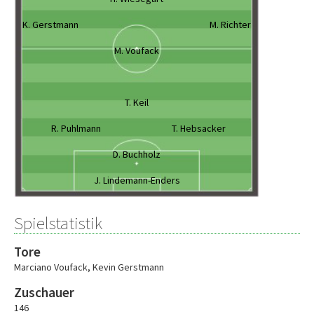
K. Gerstmann
M. Richter
M. Voufack
T. Keil
R. Puhlmann
T. Hebsacker
D. Buchholz
J. Lindemann-Enders
Spielstatistik
Tore
Marciano Voufack
,
Kevin Gerstmann
Zuschauer
146