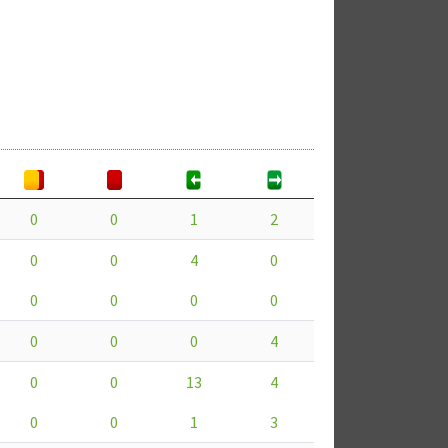
0
0
1
2
0
0
4
0
0
0
0
0
0
0
0
4
0
0
13
4
0
0
1
3