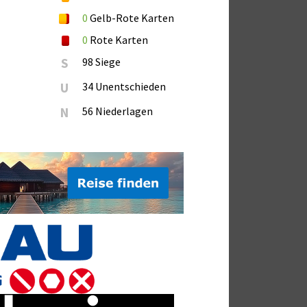
0
Gelb-Rote Karten
0
Rote Karten
S
98 Siege
U
34 Unentschieden
N
56 Niederlagen