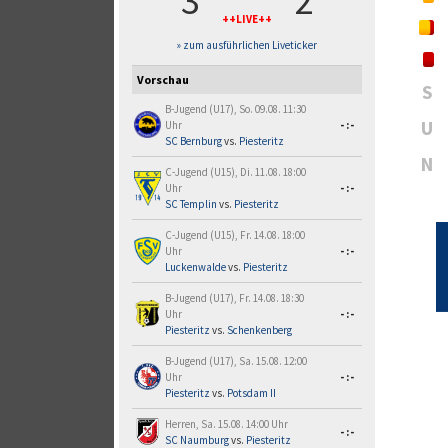
3
2
++LIVE++
» zum ausführlichen Liveticker
Vorschau
S
B-Jugend (U17), So. 09.08. 11:30
U
Uhr
-:-
SC Bernburg
vs.
Piesteritz
N
C-Jugend (U15), Di. 11.08. 18:00
Uhr
-:-
SC Templin
vs.
Piesteritz
C-Jugend (U15), Fr. 14.08. 18:00
Uhr
-:-
Luckenwalde
vs.
Piesteritz
B-Jugend (U17), Fr. 14.08. 18:30
Uhr
-:-
Piesteritz
vs.
Schenkenberg
B-Jugend (U17), Sa. 15.08. 12:00
Uhr
-:-
Piesteritz
vs.
Potsdam II
Herren, Sa. 15.08. 14:00 Uhr
-:-
SC Naumburg
vs.
Piesteritz