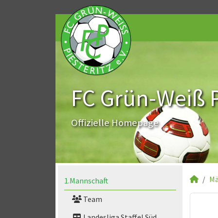
FC Grün-Weiß Pi
Offizielle Homepage
Mä
1.Mannschaft
Team
Landesliga Staffel Süd