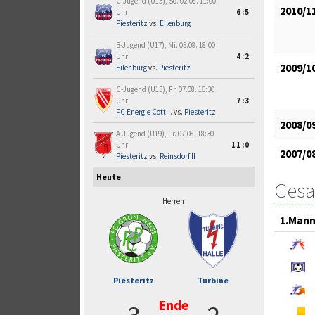
C-Jugend (U15), So. 02.08. 11:00
2010/1
Uhr
6:5
Piesteritz
vs.
Eilenburg
B-Jugend (U17), Mi. 05.08. 18:00
Uhr
4:2
2009/1
Eilenburg
vs.
Piesteritz
C-Jugend (U15), Fr. 07.08. 16:30
Uhr
7:3
FC Energie Cott...
vs.
Piesteritz
2008/0
A-Jugend (U19), Fr. 07.08. 18:30
Uhr
11:0
2007/0
Piesteritz
vs.
Reinsdorf II
Heute
Gesa
Herren
1.Mann
Piesteritz
Turbine
Ende