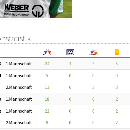
nstatistik
5
1.Mannschaft
24
1
3
5
4
1.Mannschaft
5
0
0
0
2.Mannschaft
11
6
3
3
3
1.Mannschaft
18
0
0
2
2
1.Mannschaft
22
0
0
2
2.Mannschaft
8
0
0
2