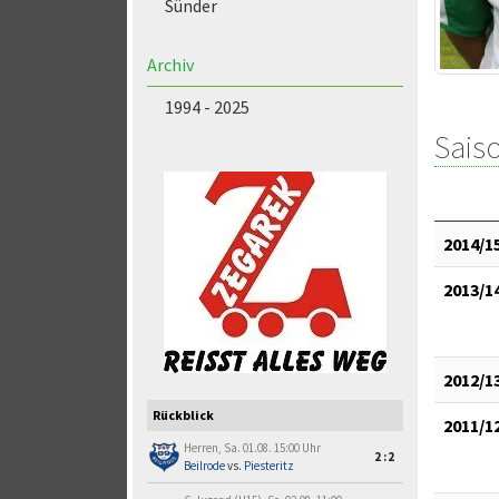
Sünder
Archiv
1994 - 2025
Saiso
2014/1
2013/1
2012/1
Rückblick
2011/1
Herren, Sa. 01.08. 15:00 Uhr
2:2
Beilrode
vs.
Piesteritz