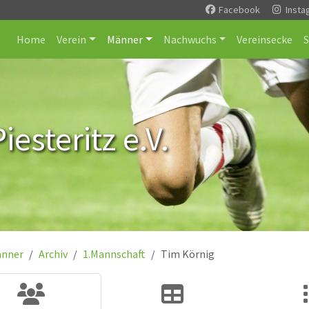
Facebook
Insta
Home
Verein
Männer
Nachwuchs
Vereinsecke
esteritz e.V.
nner
Archiv
1.Mannschaft
Tim Körnig