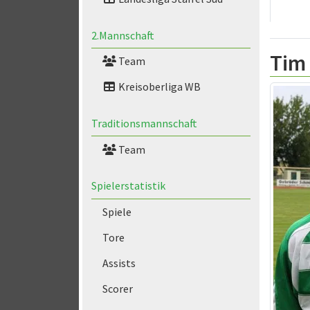
2.Mannschaft
Tim
Team
Kreisoberliga WB
Traditionsmannschaft
Team
Spielerstatistik
Spiele
Tore
Assists
Scorer