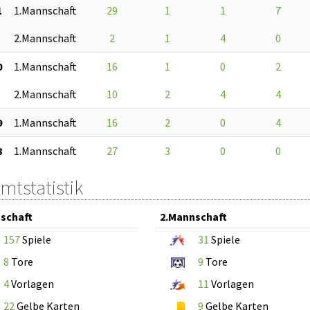
1
1.Mannschaft
29
1
1
7
2.Mannschaft
2
1
4
0
0
1.Mannschaft
16
1
0
2
2.Mannschaft
10
2
4
4
9
1.Mannschaft
16
2
0
4
8
1.Mannschaft
27
3
0
0
mtstatistik
schaft
2.Mannschaft
157
Spiele
31
Spiele
8
Tore
9
Tore
4
Vorlagen
11
Vorlagen
22
Gelbe Karten
9
Gelbe Karten