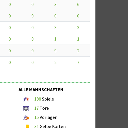
0
0
3
6
0
0
0
0
0
0
3
3
0
0
1
1
0
0
9
2
0
0
2
7
ALLE MANNSCHAFTEN
188
Spiele
17
Tore
15
Vorlagen
31
Gelbe Karten