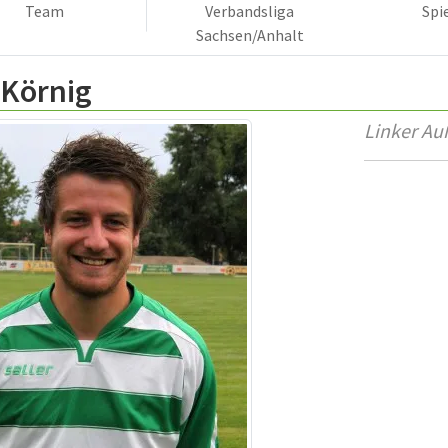
Team
Verbandsliga
Spi
Sachsen/Anhalt
 Körnig
Linker Au