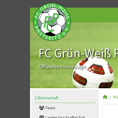
FC Grün-Weiß Pi
Offizielle Homepage
Mä
1.Mannschaft
Team
Landesliga Staffel Süd