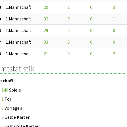
0
1.Mannschaft
20
1
0
0
9
1.Mannschaft
32
0
0
1
8
1.Mannschaft
29
0
0
0
7
1.Mannschaft
33
0
0
0
6
1.Mannschaft
21
0
0
2
mtstatistik
schaft
149
Spiele
1
Tor
0
Vorlagen
3
Gelbe Karten
0
Gelb-Rote Karten