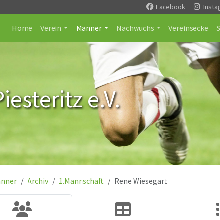
Facebook
Insta
Home
Verein
Männer
Nachwuchs
Vereinsecke
esteritz e.V.
nner
Archiv
1.Mannschaft
Rene Wiesegart