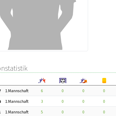
nstatistik
7
1.Mannschaft
6
0
0
0
6
1.Mannschaft
3
0
0
0
1
1.Mannschaft
5
0
0
0