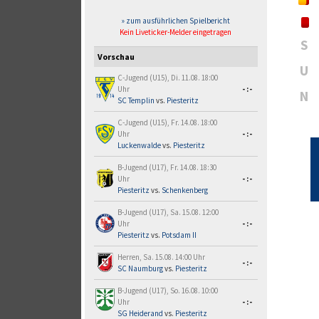
» zum ausführlichen Spielbericht
Kein Liveticker-Melder eingetragen
S
Vorschau
U
C-Jugend (U15), Di. 11.08. 18:00
Uhr
-:-
N
SC Templin
vs.
Piesteritz
C-Jugend (U15), Fr. 14.08. 18:00
Uhr
-:-
Luckenwalde
vs.
Piesteritz
B-Jugend (U17), Fr. 14.08. 18:30
Uhr
-:-
Piesteritz
vs.
Schenkenberg
B-Jugend (U17), Sa. 15.08. 12:00
Uhr
-:-
Piesteritz
vs.
Potsdam II
Herren, Sa. 15.08. 14:00 Uhr
-:-
SC Naumburg
vs.
Piesteritz
B-Jugend (U17), So. 16.08. 10:00
Uhr
-:-
SG Heiderand
vs.
Piesteritz