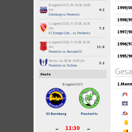
B-Jugend (U17), Mi. 05.08. 18:00
1999/0
Uhr
4:2
Eilenburg
vs.
Piesteritz
1998/9
C-Jugend (U15), Fr. 07.08. 16:30
Uhr
7:3
1997/9
FC Energie Cott...
vs.
Piesteritz
A-Jugend (U19), Fr. 07.08. 18:30
1996/9
Uhr
11:0
Piesteritz
vs.
Reinsdorf II
1995/9
Herren, Sa. 08.08. 14:00 Uhr
3:2
Piesteritz
vs.
Turbine
Gesa
Heute
1.Mann
B-Jugend (U17)
SC Bernburg
Piesteritz
-
-
11:30