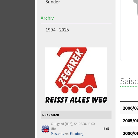
Sünder
Archiv
1994 - 2025
Saiso
2006/0
Rückblick
2005/0
C-Jugend (U15), So. 02.08. 11:00
Uhr
6:5
2000/0
Piesteritz
vs.
Eilenburg