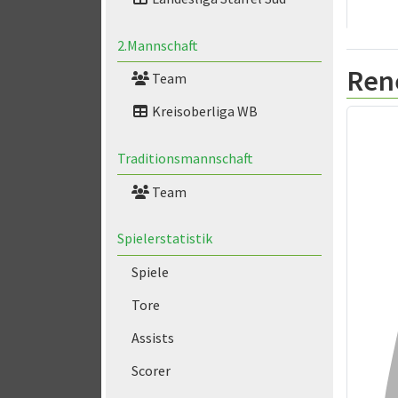
2.Mannschaft
Ren
Team
Kreisoberliga WB
Traditionsmannschaft
Team
Spielerstatistik
Spiele
Tore
Assists
Scorer