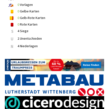
0
Vorlagen
0
Gelbe Karten
0
Gelb-Rote Karten
0
Rote Karten
S
4 Siege
U
2 Unentschieden
N
4 Niederlagen