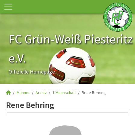
FC Grün-Weiß Piesteritz
e.V.
Offizielle Homepage
Männer
Archiv
1.Mannschaft
Rene Behring
Rene Behring