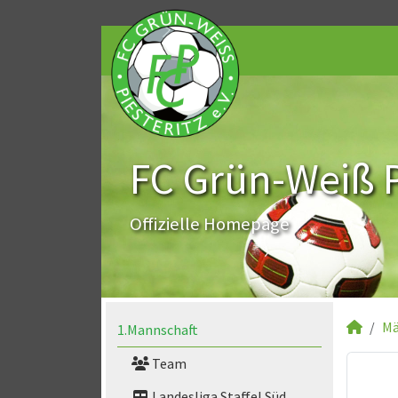
FC Grün-Weiß Pi
Offizielle Homepage
Mä
1.Mannschaft
Team
Landesliga Staffel Süd