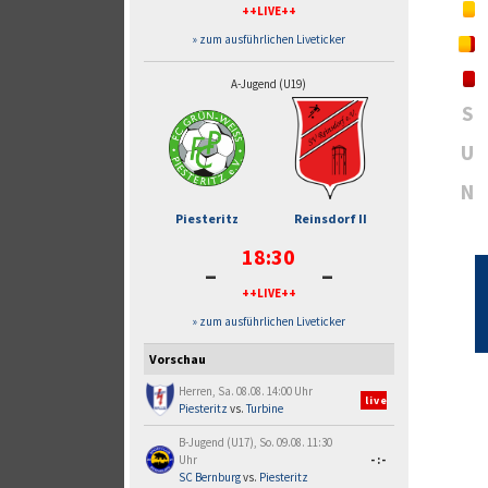
++LIVE++
» zum ausführlichen Liveticker
A-Jugend (U19)
S
U
N
Piesteritz
Reinsdorf II
18:30
-
-
++LIVE++
» zum ausführlichen Liveticker
Vorschau
Herren, Sa. 08.08. 14:00 Uhr
live
Piesteritz
vs.
Turbine
B-Jugend (U17), So. 09.08. 11:30
Uhr
-:-
SC Bernburg
vs.
Piesteritz