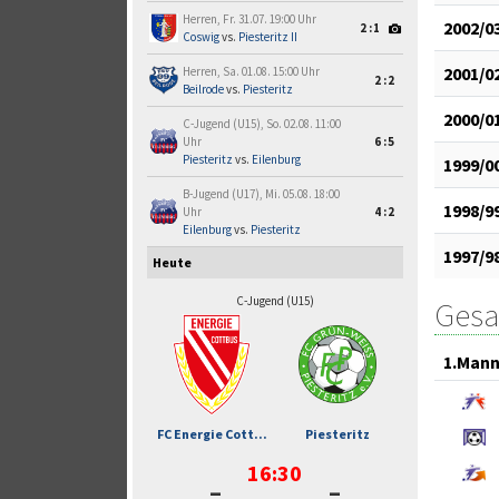
Herren, Fr. 31.07. 19:00 Uhr
2002/0
2:1
Coswig
vs.
Piesteritz II
2001/0
Herren, Sa. 01.08. 15:00 Uhr
2:2
Beilrode
vs.
Piesteritz
2000/0
C-Jugend (U15), So. 02.08. 11:00
Uhr
6:5
Piesteritz
vs.
Eilenburg
1999/0
B-Jugend (U17), Mi. 05.08. 18:00
1998/9
Uhr
4:2
Eilenburg
vs.
Piesteritz
1997/9
Heute
C-Jugend (U15)
Gesa
1.Mann
FC Energie Cott...
Piesteritz
16:30
-
-