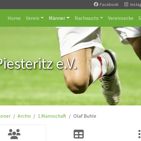
Facebook
Insta
Home
Verein
Männer
Nachwuchs
Vereinsecke
esteritz e.V.
nner
Archiv
1.Mannschaft
Olaf Buhle