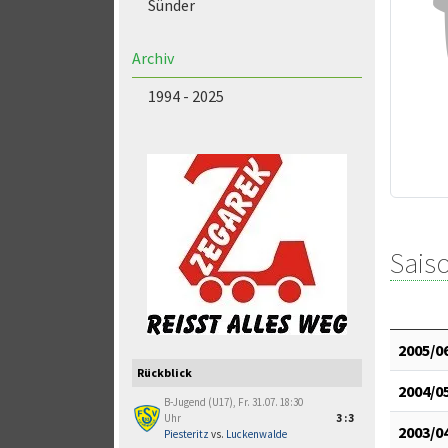
Sünder
Archiv
1994 - 2025
Saiso
2005/0
Rückblick
2004/0
B-Jugend (U17), Fr. 31.07. 18:30
Uhr
3:3
2003/0
Piesteritz
vs.
Luckenwalde