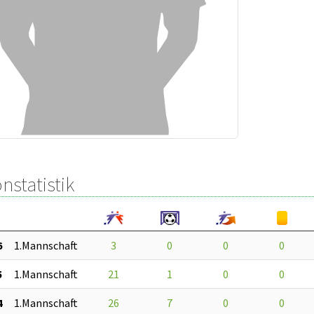
nstatistik
6
1.Mannschaft
3
0
0
0
5
1.Mannschaft
21
1
0
0
4
1.Mannschaft
26
7
0
0