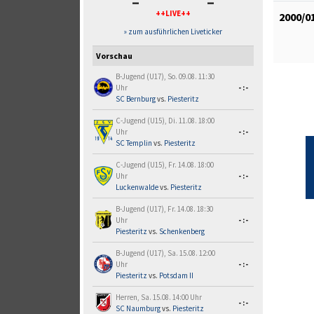
-
-
++LIVE++
2000/0
» zum ausführlichen Liveticker
Vorschau
B-Jugend (U17), So. 09.08. 11:30
Uhr
-:-
SC Bernburg
vs.
Piesteritz
C-Jugend (U15), Di. 11.08. 18:00
Uhr
-:-
SC Templin
vs.
Piesteritz
C-Jugend (U15), Fr. 14.08. 18:00
Uhr
-:-
Luckenwalde
vs.
Piesteritz
B-Jugend (U17), Fr. 14.08. 18:30
Uhr
-:-
Piesteritz
vs.
Schenkenberg
B-Jugend (U17), Sa. 15.08. 12:00
Uhr
-:-
Piesteritz
vs.
Potsdam II
Herren, Sa. 15.08. 14:00 Uhr
-:-
SC Naumburg
vs.
Piesteritz