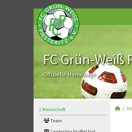
FC Grün-Weiß Pi
Offizielle Homepage
Mä
1.Mannschaft
Team
Landesliga Staffel Süd