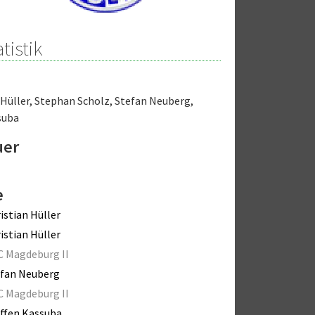
tistik
 Hüller
,
Stephan Scholz
,
Stefan Neuberg
,
suba
uer
e
istian Hüller
istian Hüller
C Magdeburg II
efan Neuberg
C Magdeburg II
ffen Kassuba