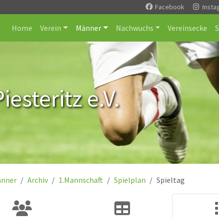
Facebook
Insta
Home
Verein
Männer
Nachwuchs
Vereinsecke
esteritz e.V.
nner
Archiv
1.Mannschaft
Spielplan
Spieltag