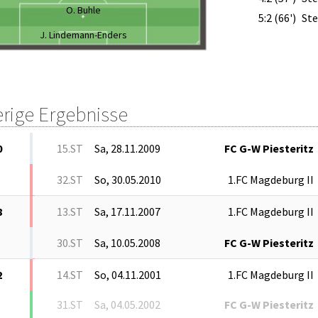
O. Buhle
5:2 (66')
Ste
J. Lindemann-Enders
erige Ergebnisse
0
15.ST
Sa, 28.11.2009
FC G-W Piesteritz
32.ST
So, 30.05.2010
1.FC Magdeburg II
8
13.ST
Sa, 17.11.2007
1.FC Magdeburg II
30.ST
Sa, 10.05.2008
FC G-W Piesteritz
2
14.ST
So, 04.11.2001
1.FC Magdeburg II
31.ST
Sa, 04.05.2002
FC G-W Piesteritz