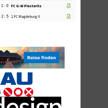
1 : 0
FC G-W Piesteritz
2 : 5
1.FC Magdeburg II