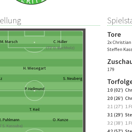
tellung
Spielsta
Tore
M. Marsch
C. Hüller
2x Christian
(72' D. Buchholz)
Steffen Kas
Zuscha
H. Wiesegart
179
lz
S. Neuberg
Torfolg
P. Hellmund
1:0 (02')
Chr
2:0 (26')
Chr
2:1 (27')
1.F
T. Keil
3:1 (29')
St
R. Puhlmann
O. Kunze
3:2 (38')
1.F
6' S. Kassuba)
4:2 (57')
Ste