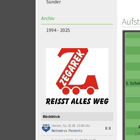
Sünder
Archiv
Aufs
1994 - 2025
S. Scho
Rückblick
Herren, Sa. 01.08. 15:00 Uhr
2:2
Beilrode
vs.
Piesteritz
(4