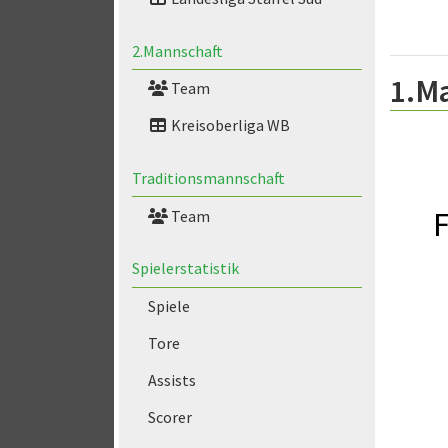
2.Mannschaft
1.M
Team
Kreisoberliga WB
Traditionsmannschaft
F
Team
Spielerstatistik
Spiele
Tore
Assists
Scorer