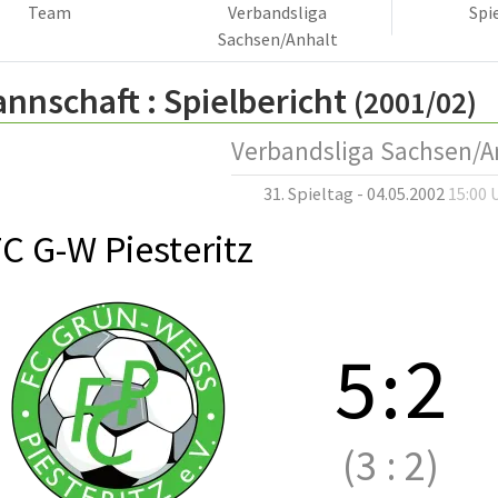
Team
Verbandsliga
Spi
Sachsen/Anhalt
annschaft :
Spielbericht
(2001/02)
Verbandsliga Sachsen/A
31. Spieltag - 04.05.2002
15:00 
C G-W Piesteritz
5
:
2
(3
:
2)