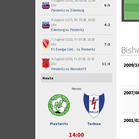
C-Jugend (U15), So. 02.08. 11:00
Uhr
6:5
Piesteritz
vs.
Eilenburg
B-Jugend (U17), Mi. 05.08. 18:00
Uhr
4:2
Eilenburg
vs.
Piesteritz
C-Jugend (U15), Fr. 07.08. 16:30
Uhr
7:3
Bish
FC Energie Cott...
vs.
Piesteritz
A-Jugend (U19), Fr. 07.08. 18:30
2009/1
Uhr
11:0
Piesteritz
vs.
Reinsdorf II
Heute
Herren
2007/0
2001/0
Piesteritz
Turbine
14:00