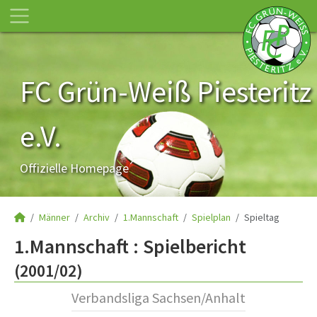
FC Grün-Weiß Piesteritz
e.V.
Offizielle Homepage
Männer
Archiv
1.Mannschaft
Spielplan
Spieltag
1.Mannschaft :
Spielbericht
(2001/02)
Verbandsliga Sachsen/Anhalt