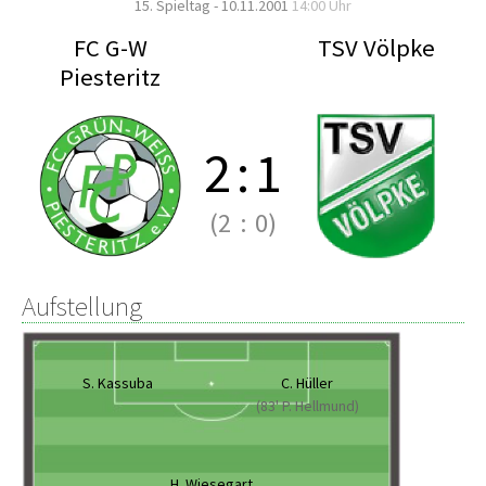
15. Spieltag - 10.11.2001
14:00 Uhr
FC G-W
TSV Völpke
Piesteritz
2
:
1
(2
:
0)
Aufstellung
S. Kassuba
C. Hüller
(83' P. Hellmund)
H. Wiesegart