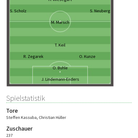
S. Scholz
S. Neuberg
M. Marsch
T. Keil
R. Zegarek
O. Kunze
O. Buhle
J. Lindemann-Enders
Spielstatistik
Tore
Steffen Kassuba
,
Christian Hüller
Zuschauer
237