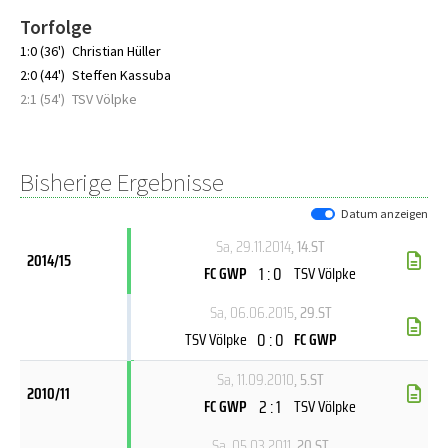
Torfolge
1:0 (36')
Christian Hüller
2:0 (44')
Steffen Kassuba
2:1 (54')
TSV Völpke
Bisherige Ergebnisse
Datum anzeigen
Sa, 29.11.2014
, 14.ST
2014/15
1 : 0
FC GWP
TSV Völpke
Sa, 06.06.2015
, 29.ST
0 : 0
TSV Völpke
FC GWP
Sa, 11.09.2010
, 5.ST
2010/11
2 : 1
FC GWP
TSV Völpke
Sa, 05.03.2011
, 20.ST