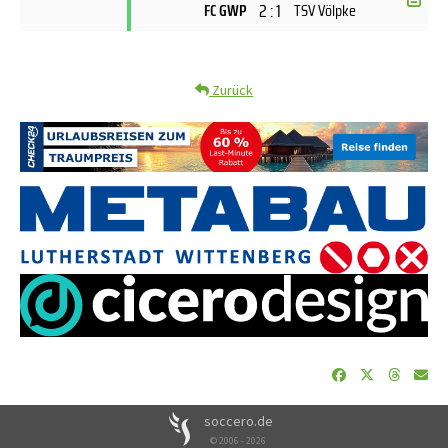
2 : 1
FC GWP
TSV Völpke
Zurück
soccero.de
© 2006 - 2026