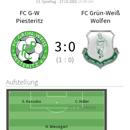
13. Spieltag - 27.10.2001
15:00 Uhr
FC G-W
FC Grün-Weiß
Piesteritz
Wolfen
3
:
0
(1
:
0)
Aufstellung
S. Kassuba
C. Hüller
(71' D. Buchholz)
H. Wiesegart