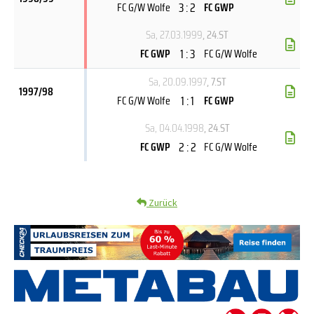
3 : 2
FC G/W Wolfe
FC GWP
Sa, 27.03.1999
, 24.ST
1 : 3
FC GWP
FC G/W Wolfe
Sa, 20.09.1997
, 7.ST
1997/98
1 : 1
FC G/W Wolfe
FC GWP
Sa, 04.04.1998
, 24.ST
2 : 2
FC GWP
FC G/W Wolfe
Zurück