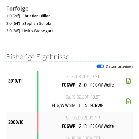
Torfolge
1:0 (26')
Christian Hüller
2:0 (64')
Stephan Scholz
3:0 (86')
Heiko Wiesegart
Bisherige Ergebnisse
Datum anzeigen
Fr, 27.08.2010
, 3.ST
2010/11
2 : 0
FC GWP
FC G/W Wolfe
Sa, 19.02.2011
, 18.ST
0 : 4
FC G/W Wolfe
FC GWP
Sa, 05.09.2009
, 1.R
2009/10
2 : 3
FC GWP
FC G/W Wolfe
Sa, 19.09.2009
, 7.ST