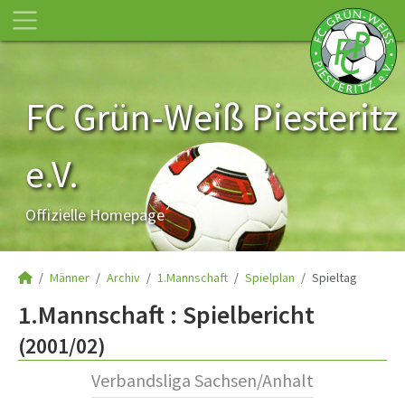
FC Grün-Weiß Piesteritz
e.V.
Offizielle Homepage
Männer
Archiv
1.Mannschaft
Spielplan
Spieltag
1.Mannschaft :
Spielbericht
(2001/02)
Verbandsliga Sachsen/Anhalt