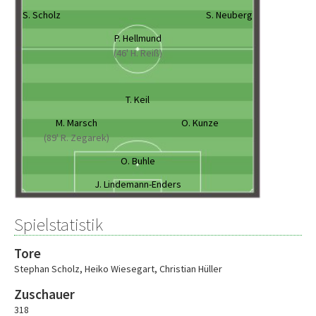
S. Scholz
S. Neuberg
P. Hellmund
(46' H. Reiß)
T. Keil
M. Marsch
O. Kunze
(89' R. Zegarek)
O. Buhle
J. Lindemann-Enders
Spielstatistik
Tore
Stephan Scholz
,
Heiko Wiesegart
,
Christian Hüller
Zuschauer
318