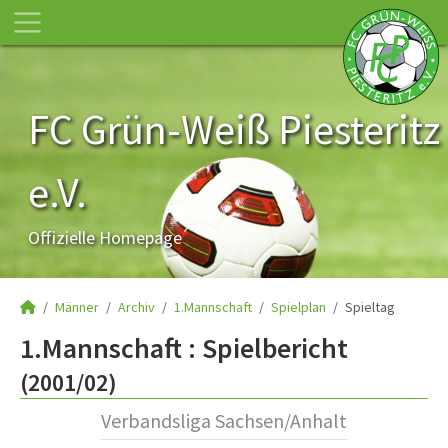
FC Grün-Weiß Piesteritz
e.V.
Offizielle Homepage
Männer
Archiv
1.Mannschaft
Spielplan
Spieltag
1.Mannschaft :
Spielbericht
(2001/02)
Verbandsliga Sachsen/Anhalt