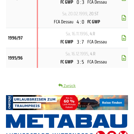
0 : 3
FC GWP
FCA Dessau
Sa, 20.02.1999
, 20.ST
4 : 0
FCA Dessau
FC GWP
Sa, 16.11.1996
, 4.R
1996/97
3 : 7
FC GWP
FCA Dessau
Sa, 16.12.1995
, 4.R
1995/96
3 : 5
FC GWP
FCA Dessau
Zurück