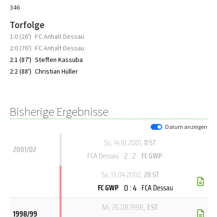
346
Torfolge
1:0 (26')
FC Anhalt Dessau
2:0 (76')
FC Anhalt Dessau
2:1 (87')
Steffen Kassuba
2:2 (88')
Christian Hüller
Bisherige Ergebnisse
Datum anzeigen
So, 14.10.2001
, 11.ST
2001/02
2 : 2
FCA Dessau
FC GWP
Sa, 13.04.2002
, 28.ST
0 : 4
FC GWP
FCA Dessau
Mi, 26.08.1998
, 3.ST
1998/99