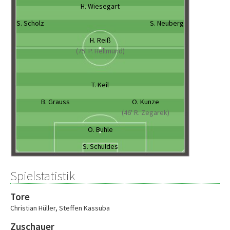
H. Wiesegart
S. Scholz
S. Neuberg
H. Reiß
(75' P. Hellmund)
T. Keil
B. Grauss
O. Kunze
(46' R. Zegarek)
O. Buhle
S. Schuldes
Spielstatistik
Tore
Christian Hüller
,
Steffen Kassuba
Zuschauer