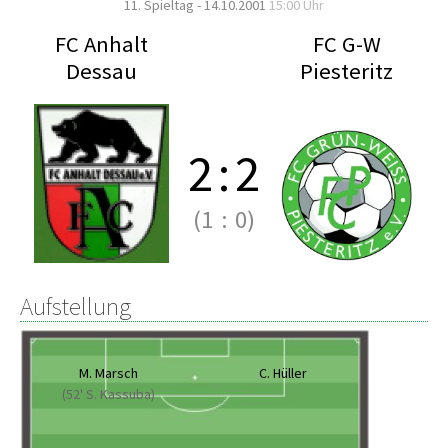
11. Spieltag - 14.10.2001
15:00 Uhr
FC Anhalt
FC G-W
Dessau
Piesteritz
2
:
2
(1
:
0)
Aufstellung
M. Marsch
C. Hüller
(52' S. Kassuba)