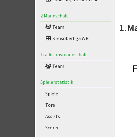
2.Mannschaft
1.M
Team
Kreisoberliga WB
Traditionsmannschaft
F
Team
Spielerstatistik
Spiele
Tore
Assists
Scorer