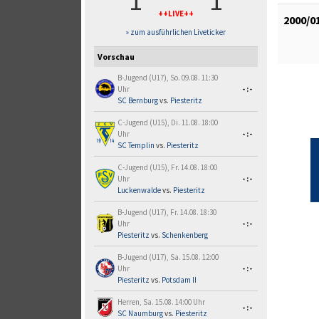
1
1
++LIVE++
2000/0
» zum ausführlichen Liveticker
Vorschau
B-Jugend (U17), So. 09.08. 11:30
Uhr
-:-
SC Bernburg
vs.
Piesteritz
C-Jugend (U15), Di. 11.08. 18:00
Uhr
-:-
SC Templin
vs.
Piesteritz
C-Jugend (U15), Fr. 14.08. 18:00
Uhr
-:-
Luckenwalde
vs.
Piesteritz
B-Jugend (U17), Fr. 14.08. 18:30
Uhr
-:-
Piesteritz
vs.
Schenkenberg
B-Jugend (U17), Sa. 15.08. 12:00
Uhr
-:-
Piesteritz
vs.
Potsdam II
Herren, Sa. 15.08. 14:00 Uhr
-:-
SC Naumburg
vs.
Piesteritz