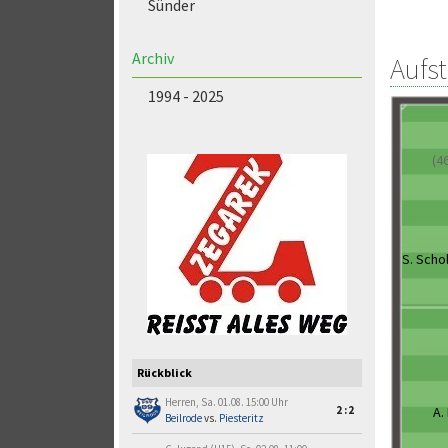
Sünder
Archiv
Aufs
1994 - 2025
(4
S. Scho
Rückblick
Herren, Sa. 01.08. 15:00 Uhr
A.
2:2
Beilrode
vs.
Piesteritz