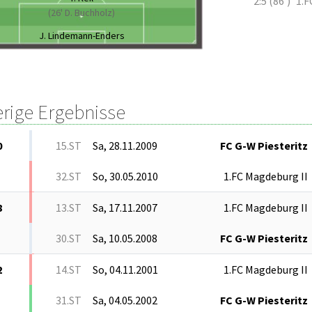
2:5 (86')
1.F
(26' D. Buchholz)
J. Lindemann-Enders
erige Ergebnisse
0
15.ST
Sa, 28.11.2009
FC G-W Piesteritz
32.ST
So, 30.05.2010
1.FC Magdeburg II
8
13.ST
Sa, 17.11.2007
1.FC Magdeburg II
30.ST
Sa, 10.05.2008
FC G-W Piesteritz
2
14.ST
So, 04.11.2001
1.FC Magdeburg II
31.ST
Sa, 04.05.2002
FC G-W Piesteritz