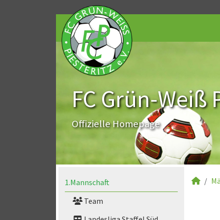
FC Grün-Weiß Pi
Offizielle Homepage
Mä
1.Mannschaft
Team
Landesliga Staffel Süd