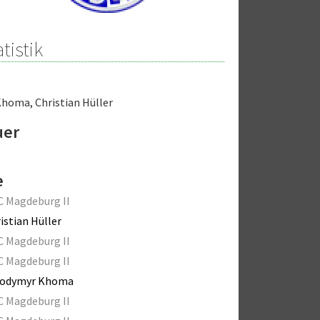
tistik
Khoma
,
Christian Hüller
uer
e
C Magdeburg II
istian Hüller
C Magdeburg II
C Magdeburg II
lodymyr Khoma
C Magdeburg II