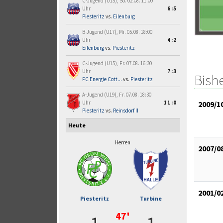
C-Jugend (U15), So. 02.08. 11:00
Uhr
6:5
Piesteritz
vs.
Eilenburg
B-Jugend (U17), Mi. 05.08. 18:00
Uhr
4:2
Eilenburg
vs.
Piesteritz
C-Jugend (U15), Fr. 07.08. 16:30
Uhr
7:3
Bish
FC Energie Cott...
vs.
Piesteritz
A-Jugend (U19), Fr. 07.08. 18:30
2009/1
Uhr
11:0
Piesteritz
vs.
Reinsdorf II
Heute
Herren
2007/0
2001/0
Piesteritz
Turbine
47'