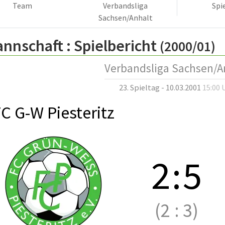
Team
Verbandsliga
Spi
Sachsen/Anhalt
annschaft :
Spielbericht
(2000/01)
Verbandsliga Sachsen/A
23. Spieltag - 10.03.2001
15:00 
C G-W Piesteritz
2
:
5
(2
:
3)