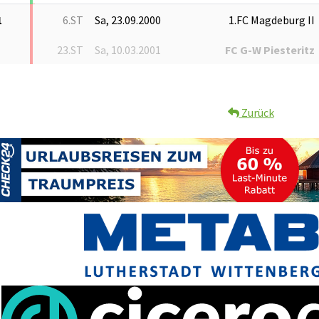
1
6.ST
Sa, 23.09.2000
1.FC Magdeburg II
23.ST
Sa, 10.03.2001
FC G-W Piesteritz
Zurück