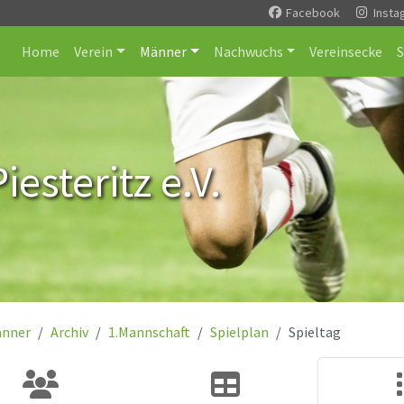
Facebook
Insta
Home
Verein
Männer
Nachwuchs
Vereinsecke
esteritz e.V.
nner
Archiv
1.Mannschaft
Spielplan
Spieltag