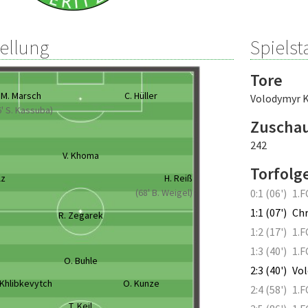
tellung
Spielsta
Tore
M. Marsch
C. Hüller
Volodymyr 
6' S. Kassuba)
Zuscha
242
V. Khoma
Torfolg
lz
H. Reiß
(68' B. Weigel)
0:1 (06')
1.F
1:1 (07')
Chr
R. Zegarek
1:2 (17')
1.F
1:3 (40')
1.F
O. Buhle
2:3 (40')
Vo
 Khlibkevytch
O. Kunze
2:4 (58')
1.F
T. Keil