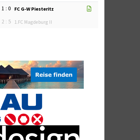
1 : 0
FC G-W Piesteritz
2 : 5
1.FC Magdeburg II