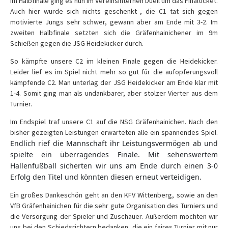
Im Halbfinale ging es nun im Vereinsinternen Duell um das Finalticket.
Auch hier wurde sich nichts geschenkt , die C1 tat sich gegen
motivierte Jungs sehr schwer, gewann aber am Ende mit 3-2. Im
zweiten Halbfinale setzten sich die Gräfenhainichener im 9m
Schießen gegen die JSG Heidekicker durch.
So kämpfte unsere C2 im kleinen Finale gegen die Heidekicker.
Leider lief es im Spiel nicht mehr so gut für die aufopferungsvoll
kämpfende C2. Man unterlag der JSG Heidekicker am Ende klar mit
1-4. Somit ging man als undankbarer, aber stolzer Vierter aus dem
Turnier.
Im Endspiel traf unsere C1 auf die NSG Gräfenhainichen. Nach den
bisher gezeigten Leistungen erwarteten alle ein spannendes Spiel.
Endlich rief die Mannschaft ihr Leistungsvermögen ab und
spielte ein überragendes Finale. Mit sehenswertem
Hallenfußball sicherten wir uns am Ende durch einen 3-0
Erfolg den Titel und könnten diesen erneut verteidigen.
Ein großes Dankeschön geht an den KFV Wittenberg, sowie an den
VfB Gräfenhainichen für die sehr gute Organisation des Turniers und
die Versorgung der Spieler und Zuschauer. Außerdem möchten wir
uns bei den Schiedsrichtern bedanken, die ein faires Turnier mit nur