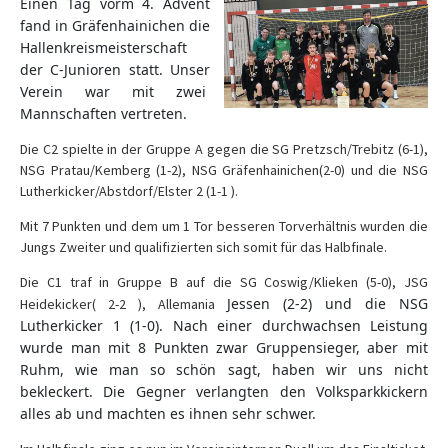
Einen Tag vorm 4. Advent
fand in Gräfenhainichen die
Hallenkreismeisterschaft
der C-Junioren statt. Unser
Verein war mit zwei
Mannschaften vertreten.
Die C2 spielte in der Gruppe A gegen die SG Pretzsch/Trebitz (6-1),
NSG Pratau/Kemberg (1-2), NSG Gräfenhainichen(2-0) und die NSG
Lutherkicker/Abstdorf/Elster 2 (1-1 ).
Mit 7 Punkten und dem um 1 Tor besseren Torverhältnis wurden die
Jungs Zweiter und qualifizierten sich somit für das Halbfinale.
Die C1 traf in Gruppe B auf die SG Coswig/Klieken (5-0), JSG
Jessen (2-2) und die NSG
Heidekicker( 2-2 ), Allemania
Lutherkicker 1 (1-0). Nach einer durchwachsen Leistung
wurde man mit 8 Punkten zwar Gruppensieger, aber mit
Ruhm, wie man so schön sagt, haben wir uns nicht
bekleckert. Die Gegner verlangten den Volksparkkickern
alles ab und machten es ihnen sehr schwer.