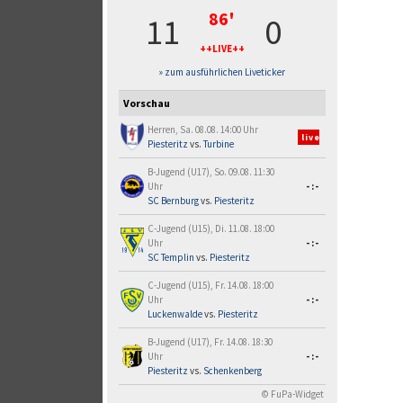
86'
11
0
++LIVE++
» zum ausführlichen Liveticker
Vorschau
Herren, Sa. 08.08. 14:00 Uhr
live
Piesteritz
vs.
Turbine
B-Jugend (U17), So. 09.08. 11:30
Uhr
-:-
SC Bernburg
vs.
Piesteritz
C-Jugend (U15), Di. 11.08. 18:00
Uhr
-:-
SC Templin
vs.
Piesteritz
C-Jugend (U15), Fr. 14.08. 18:00
Uhr
-:-
Luckenwalde
vs.
Piesteritz
B-Jugend (U17), Fr. 14.08. 18:30
Uhr
-:-
Piesteritz
vs.
Schenkenberg
© FuPa-Widget