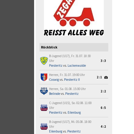
Rückblick
B-Jugend (U17), Fr. 31.07. 18:30
Uhr
3:3
Piesteritz
vs.
Luckenwalde
Herren, Fr. 31.07. 19:00 Uhr
2:1
Coswig
vs.
Piesteritz II
Herren, Sa. 01.08. 15:00 Uhr
2:2
Beilrode
vs.
Piesteritz
C-Jugend (U15), So. 02.08. 11:00
Uhr
6:5
Piesteritz
vs.
Eilenburg
B-Jugend (U17), Mi. 05.08. 18:00
Uhr
4:2
Eilenburg
vs.
Piesteritz