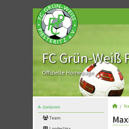
FC Grün-Weiß Pi
Offizielle Homepage
Na
A-Junioren
Maxi
Team
Landesliga