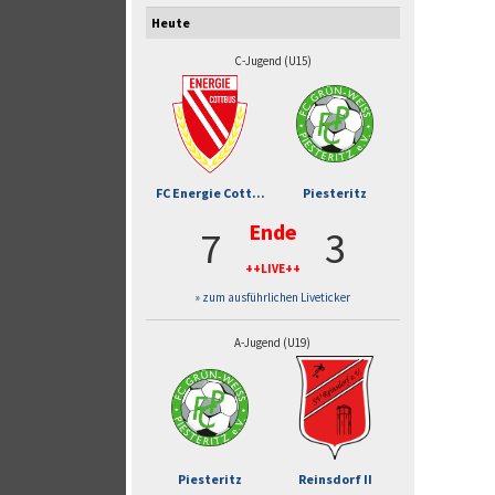
Heute
C-Jugend (U15)
FC Energie Cott...
Piesteritz
Ende
7
3
++LIVE++
» zum ausführlichen Liveticker
A-Jugend (U19)
Piesteritz
Reinsdorf II