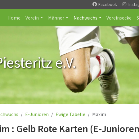
Facebook
Insta
Home
Verein
Männer
Nachwuchs
Vereinsecke
esteritz e.V.
chwuchs
E-Junioren
Ewige Tabelle
Maxim
m : Gelb Rote Karten (E-Junioren