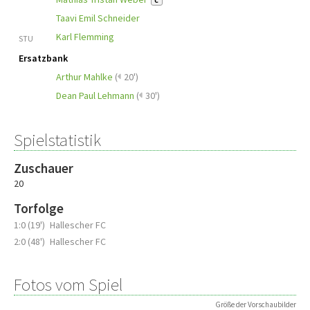
C
Taavi Emil Schneider
Karl Flemming
STU
Ersatzbank
Arthur Mahlke
(
20')
Dean Paul Lehmann
(
30')
Spielstatistik
Zuschauer
20
Torfolge
1:0 (19')
Hallescher FC
2:0 (48')
Hallescher FC
Fotos vom Spiel
Größe der Vorschaubilder