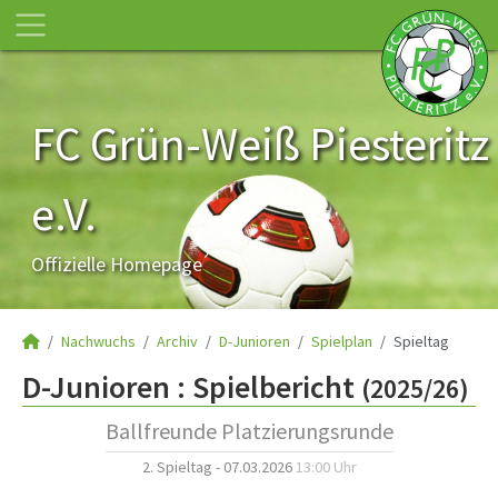
FC Grün-Weiß Piesteritz
e.V.
Offizielle Homepage
Nachwuchs
Archiv
D-Junioren
Spielplan
Spieltag
D-Junioren :
Spielbericht
(2025/26)
Ballfreunde Platzierungsrunde
2. Spieltag - 07.03.2026
13:00 Uhr