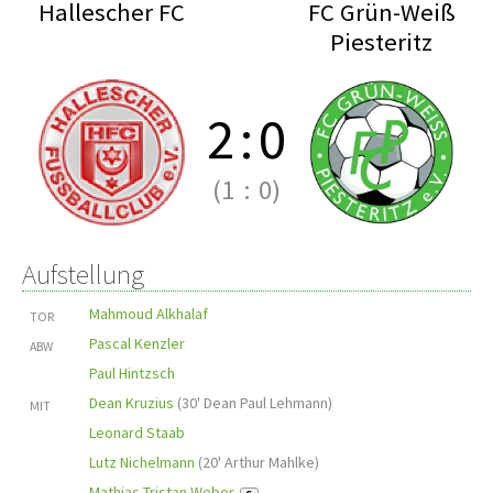
Hallescher FC
FC Grün-Weiß
Piesteritz
2
:
0
(1
:
0)
Aufstellung
Mahmoud Alkhalaf
TOR
Pascal Kenzler
ABW
Paul Hintzsch
Dean Kruzius
(
30' Dean Paul Lehmann
)
MIT
Leonard Staab
Lutz Nichelmann
(
20' Arthur Mahlke
)
Mathias Tristan Weber